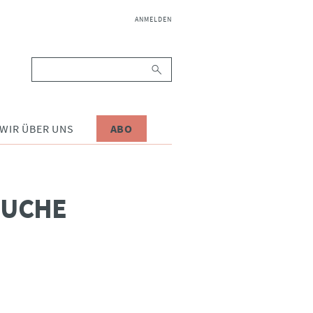
NAVIGATION
ANMELDEN
ÜBERSPRINGEN
Suchbegriffe
WIR ÜBER UNS
ABO
SUCHE