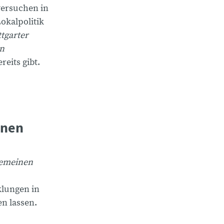
versuchen in
okalpolitik
ttgarter
en
reits gibt.
enen
gemeinen
klungen in
n lassen.