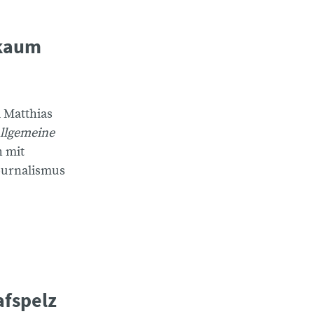
 kaum
 Matthias
llgemeine
h mit
Journalismus
afspelz