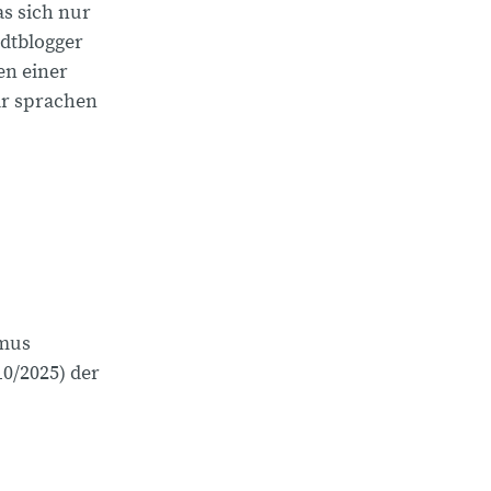
as sich nur
adtblogger
en einer
ir sprachen
smus
10/2025) der