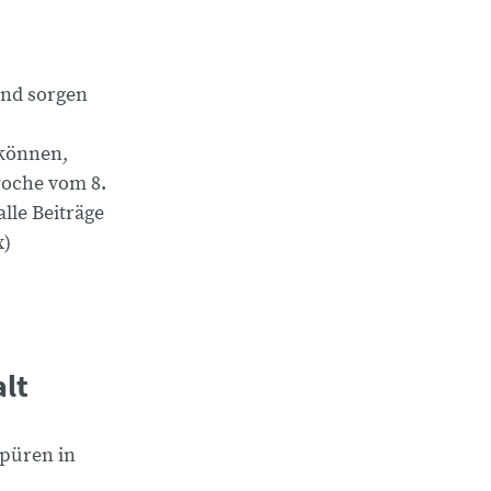
und sorgen
 können,
oche vom 8.
alle Beiträge
x)
lt
püren in