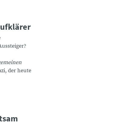
ufklärer
e
Aussteiger?
gemeinen
zi, der heute
htsam