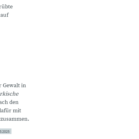
rübte
 auf
 Gewalt in
rkische
ach den
dafür mit
r zusammen.
 2025