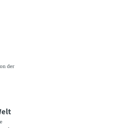
on der
Welt
ie