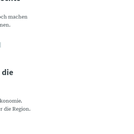
noch machen
hnen.
.
 die
Ökonomie.
r die Region.