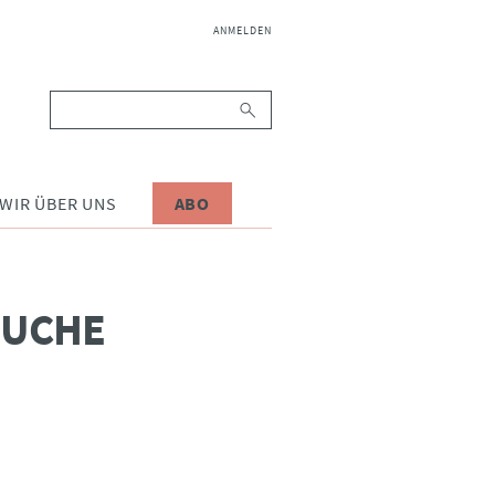
NAVIGATION
ANMELDEN
ÜBERSPRINGEN
Suchbegriffe
WIR ÜBER UNS
ABO
SUCHE