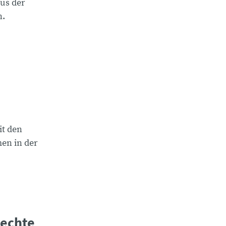
us der
n.
it den
en in der
echte