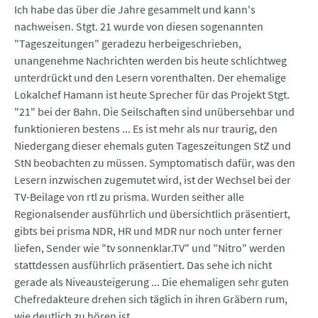
Ich habe das über die Jahre gesammelt und kann's
nachweisen. Stgt. 21 wurde von diesen sogenannten
"Tageszeitungen" geradezu herbeigeschrieben,
unangenehme Nachrichten werden bis heute schlichtweg
unterdrückt und den Lesern vorenthalten. Der ehemalige
Lokalchef Hamann ist heute Sprecher für das Projekt Stgt.
"21" bei der Bahn. Die Seilschaften sind unübersehbar und
funktionieren bestens ... Es ist mehr als nur traurig, den
Niedergang dieser ehemals guten Tageszeitungen StZ und
StN beobachten zu müssen. Symptomatisch dafür, was den
Lesern inzwischen zugemutet wird, ist der Wechsel bei der
TV-Beilage von rtl zu prisma. Wurden seither alle
Regionalsender ausführlich und übersichtlich präsentiert,
gibts bei prisma NDR, HR und MDR nur noch unter ferner
liefen, Sender wie "tv sonnenklar.TV" und "Nitro" werden
stattdessen ausführlich präsentiert. Das sehe ich nicht
gerade als Niveausteigerung ... Die ehemaligen sehr guten
Chefredakteure drehen sich täglich in ihren Gräbern rum,
wie deutlich zu hören ist ...