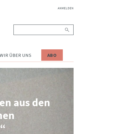
NAVIGATION
ANMELDEN
ÜBERSPRINGEN
Suchbegriffe
WIR ÜBER UNS
ABO
n aus den
hen
n“