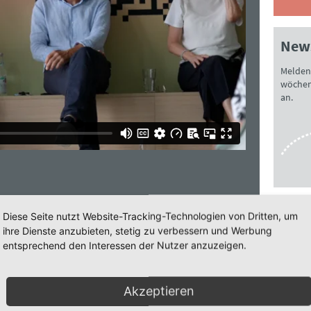
News
Melden 
wöchen
an.
 MAN
Deut
Diese Seite nutzt Website-Tracking-Technologien von Dritten, um
OLGUNG“
ihre Dienste anzubieten, stetig zu verbessern und Werbung
Loka
entsprechend den Interessen der Nutzer anzuzeigen.
Welche 
wo? Wie
ismusbeauftragten Dr. Ludwig Spaenle sprachen
Auflag
Akzeptieren
ferenz „Erinnerung im Wandel” in Nürnberg
ich zu 
n Deutschland und Kritik an der Politik Israels.