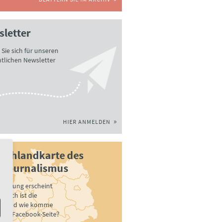
letter
Sie sich für unseren
tlichen Newsletter
HIER ANMELDEN
schlandkarte des
ljournalismus
Zeitung erscheint
 hoch ist die
e? Und wie komme
ihrer Facebook-Seite?