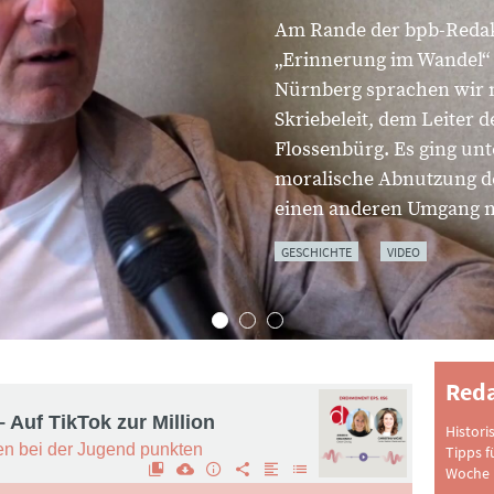
Am Rande der bpb-Reda
„Erinnerung im Wandel“ 
Nürnberg sprachen wir mi
Skriebeleit, dem Leiter 
Flossenbürg. Es ging un
moralische Abnutzung d
einen anderen Umgang m
GESCHICHTE
VIDEO
Reda
Histori
Tipps f
Woche 