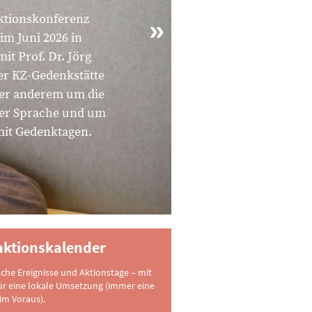
ktionskonferenz
im Juni 2026 in
t Prof. Dr. Jörg
der KZ-Gedenkstätte
ter anderem um die
er Sprache und um
it Gedenktagen.
ktionskalender
sche Ereignisse und Aktionstage – mit
ür eine lokale Umsetzung (immer eine
im Voraus).