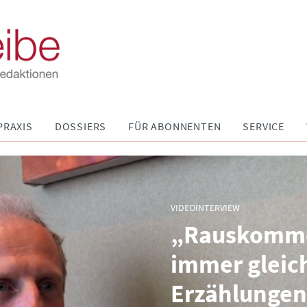
PRAXIS
DOSSIERS
FÜR ABONNENTEN
SERVICE
VIDEOINTERVIEW
:
„Rauskomme
immer gleic
Erzählunge