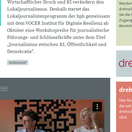
Wirtschaftlicher Druck und KI verändern den
Werden
drehsc
Lokaljournalismus. Deshalb startet das
Sie die
Lokaljournalistenprogramm der bpb gemeinsam
Zugang 
mit dem VOCER Institut für Digitale Resilienz ab
Bereich
Oktober eine Workshopreihe für journalistische
Führungs- und Schlüsselkräfte unter dem Titel
„Journalismus zwischen KI, Öffentlichkeit und
Demokratie".
WORKSHOP
IBE
dreh
Hier fi
die seit
drehsc
sind.