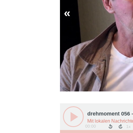
 die Geschichte
eugen mehr
konferenz
ürnberg
r. Imanuel
und die
im Lokalen.