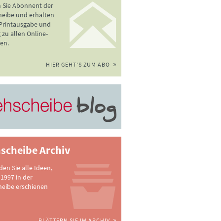
 Sie Abonnent der
heibe und erhalten
 Printausgabe und
zu allen Online-
en.
HIER GEHT'S ZUM ABO
scheibe Archiv
nden Sie alle Ideen,
 1997 in der
heibe erschienen
BLÄTTERN SIE IM ARCHIV