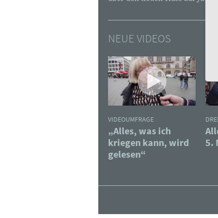
NEUE VIDEOS
VIDEOUMFRAGE
DRE
„Alles, was ich
Al
:
:
kriegen kann, wird
5. 
gelesen“