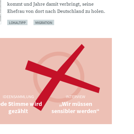
kommt und Jahre damit verbringt, seine
Ehefrau von dort nach Deutschland zu holen.
LOKALTIPP
MIGRATION
IDEENSAMMLUNG
INTERVIEW
ede Stimme wird
„Wir müssen
:
gezählt
sensibler werden“