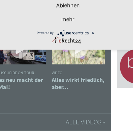
Ablehnen
mehr
Powered by
&
HSCHEIBE ON TOUR
VIDEO
les neu macht der
Alles wirkt friedlich,
:
Mai!
aber...
ALLE VIDEOS