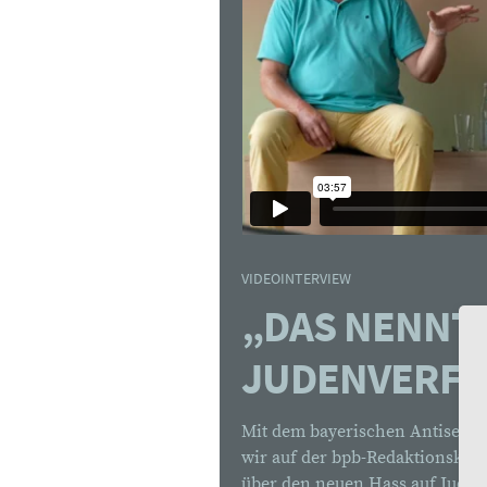
VIDEOINTERVIEW
:
„DAS NENNT
JUDENVERF
Mit dem bayerischen Antisemit
wir auf der bpb-Redaktionskon
über den neuen Hass auf Juden i