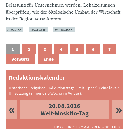
Belastung für Unternehmen werden. Lokalzeitungen
überprüfen, wie der ökologische Umbau der Wirtschaft
in der Region vorankommt.
AUSGABE
ÖKOLOGIE
WIRTSCHAFT
1
2
3
4
5
6
7
Vorwärts
Ende
Redaktionskalender
Historische Ereignisse und Aktionstage – mit Tipps für eine lokale
Umsetzung (immer eine Woche im Voraus).
20.08.2026
Welt-Moskito-Tag
TIPPS FÜR DIE KOMMENDEN WOCHEN