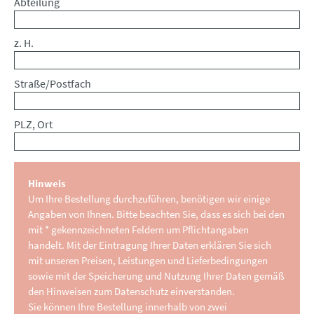
Abteilung
z. H.
Straße/Postfach
PLZ, Ort
Hinweis
Um Ihre Bestellung durchzuführen, benötigen wir einige
Angaben von Ihnen. Bitte beachten Sie, dass es sich bei den
mit * gekennzeichneten Feldern um Pflichtangaben
handelt. Mit der Eintragung Ihrer Daten erklären Sie sich
mit unseren Preisen, Leistungen und Lieferbedingungen
sowie mit der Speicherung und Nutzung Ihrer Daten gemäß
den Hinweisen zum Datenschutz einverstanden.
Sie können Ihre Bestellung innerhalb von zwei