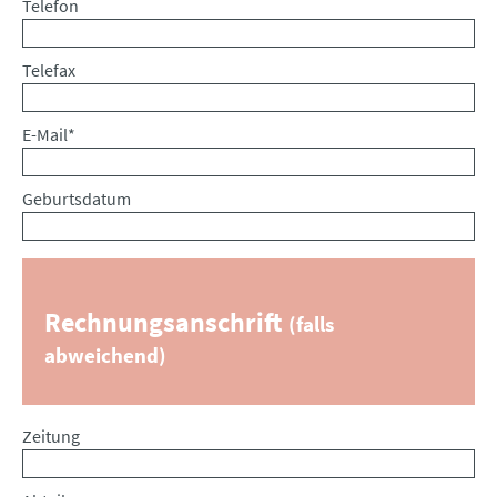
Telefon
Telefax
Pflichtfeld
E-Mail
*
Geburtsdatum
Rechnungsanschrift
(falls
abweichend)
Zeitung