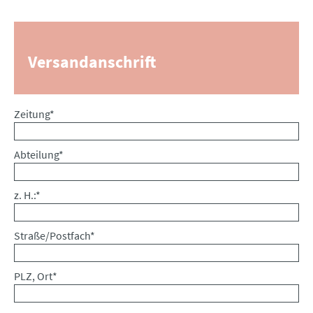
Versandanschrift
Pflichtfeld
Zeitung
*
Pflichtfeld
Abteilung
*
Pflichtfeld
z. H.:
*
Pflichtfeld
Straße/Postfach
*
Pflichtfeld
PLZ, Ort
*