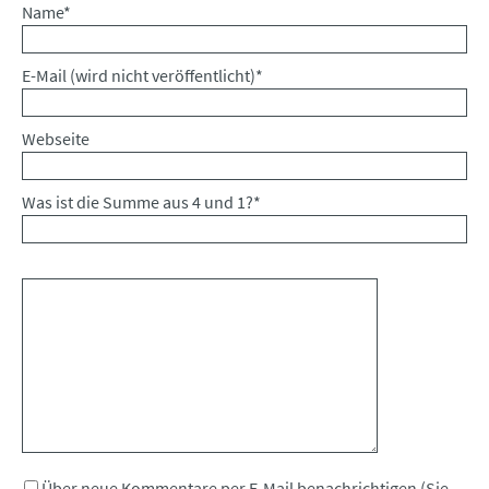
Pflichtfeld
Name
*
Pflichtfeld
E-Mail (wird nicht veröffentlicht)
*
Webseite
Was ist die Summe aus 4 und 1?
*
Kommentar
Über neue Kommentare per E-Mail benachrichtigen (Sie