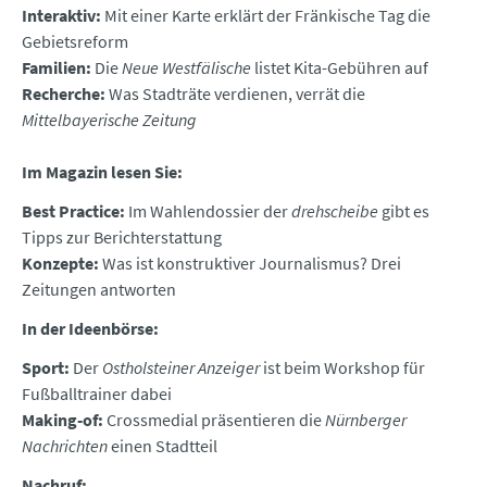
Interaktiv:
Mit einer Karte erklärt der Fränkische Tag die
Gebietsreform
Familien:
Die
Neue Westfälische
listet Kita-Gebühren auf
Recherche:
Was Stadträte verdienen, verrät die
Mittelbayerische Zeitung
Im Magazin lesen Sie:
Best Practice:
Im Wahlendossier der
drehscheibe
gibt es
Tipps zur Berichterstattung
Konzepte:
Was ist konstruktiver Journalismus? Drei
Zeitungen antworten
In der Ideenbörse:
Sport:
Der
Ostholsteiner Anzeiger
ist beim Workshop für
Fußballtrainer dabei
Making-of:
Crossmedial präsentieren die
Nürnberger
Nachrichten
einen Stadtteil
Nachruf: