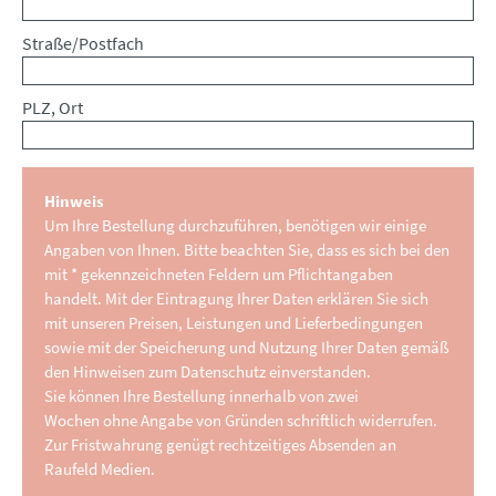
Straße/Postfach
PLZ, Ort
Hinweis
Um Ihre Bestellung durchzuführen, benötigen wir einige
Angaben von Ihnen. Bitte beachten Sie, dass es sich bei den
mit * gekennzeichneten Feldern um Pflichtangaben
handelt. Mit der Eintragung Ihrer Daten erklären Sie sich
mit unseren Preisen, Leistungen und Lieferbedingungen
sowie mit der Speicherung und Nutzung Ihrer Daten gemäß
den Hinweisen zum Datenschutz einverstanden.
Sie können Ihre Bestellung innerhalb von zwei
Wochen ohne Angabe von Gründen schriftlich widerrufen.
Zur Fristwahrung genügt rechtzeitiges Absenden an
Raufeld Medien.