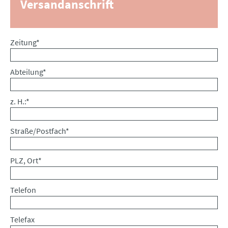
Versandanschrift
Pflichtfeld
Zeitung
*
Pflichtfeld
Abteilung
*
Pflichtfeld
z. H.:
*
Pflichtfeld
Straße/Postfach
*
Pflichtfeld
PLZ, Ort
*
Telefon
Telefax