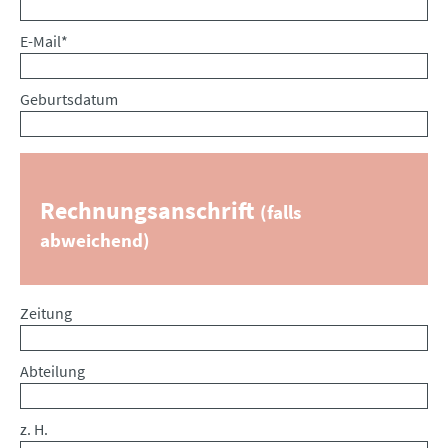
Pflichtfeld
E-Mail
*
Geburtsdatum
Rechnungsanschrift
(falls
abweichend)
Zeitung
Abteilung
z. H.