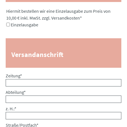
Pflichtfeld
Hiermit bestellen wir eine Einzelausgabe zum Preis von
10,00 € inkl. MwSt. zzgl. Versandkosten
*
Einzelausgabe
Versandanschrift
Pflichtfeld
Zeitung
*
Pflichtfeld
Abteilung
*
Pflichtfeld
z. H.:
*
Pflichtfeld
Straße/Postfach
*