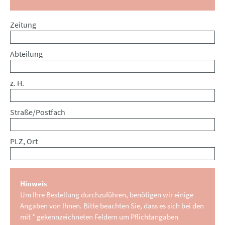
Zeitung
Abteilung
z. H.
Straße/Postfach
PLZ, Ort
Hinweis
Um Ihre Bestellung durchzuführen, benötigen wir einige
Angaben von Ihnen. Bitte beachten Sie, dass es sich bei den
mit * gekennzeichneten Feldern um Pflichtangaben