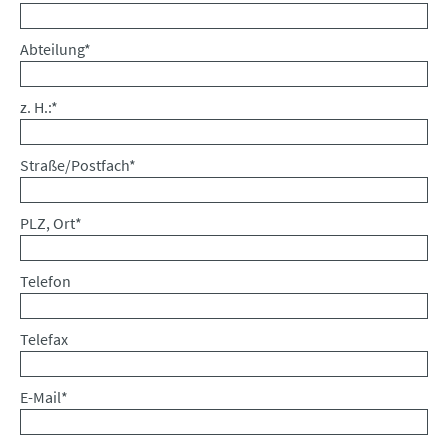
Pflichtfeld
Abteilung
*
Pflichtfeld
z. H.:
*
Pflichtfeld
Straße/Postfach
*
Pflichtfeld
PLZ, Ort
*
Telefon
Telefax
Pflichtfeld
E-Mail
*