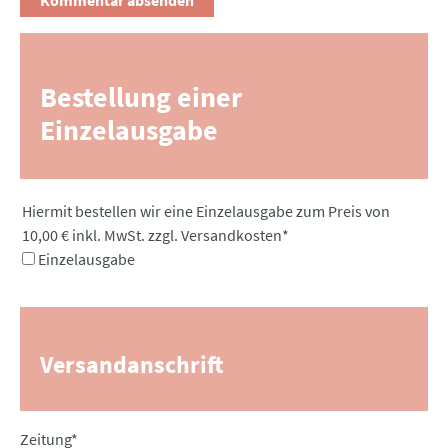
Bestellung einer
Einzelausgabe
Pflichtfeld
Hiermit bestellen wir eine Einzelausgabe zum Preis von
10,00 € inkl. MwSt. zzgl. Versandkosten
*
Einzelausgabe
Versandanschrift
Pflichtfeld
Zeitung
*