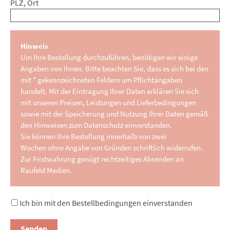
PLZ, Ort
Hinweis
Um Ihre Bestellung durchzuführen, benötigen wir einige
Angaben von Ihnen. Bitte beachten Sie, dass es sich bei den
mit * gekennzeichneten Feldern um Pflichtangaben
handelt. Mit der Eintragung Ihrer Daten erklären Sie sich
mit unseren Preisen, Leistungen und Lieferbedingungen
sowie mit der Speicherung und Nutzung Ihrer Daten gemäß
den Hinweisen zum Datenschutz einverstanden.
Sie können Ihre Bestellung innerhalb von zwei
Wochen ohne Angabe von Gründen schriftlich widerrufen.
Zur Fristwahrung genügt rechtzeitiges Absenden an
Raufeld Medien.
Ich bin mit den Bestellbedingungen einverstanden
Senden