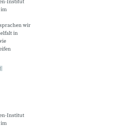
n-Institut
 im
sprachen wir
lfalt in
wie
eifen
Z
d
n-Institut
 im