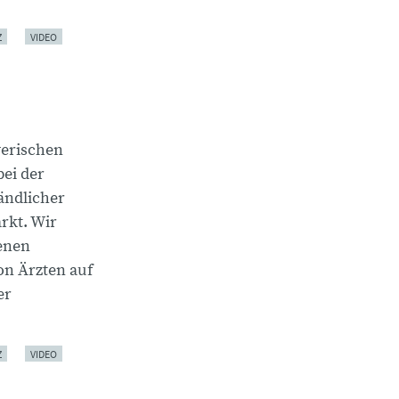
Z
VIDEO
yerischen
ei der
ändlicher
rkt. Wir
enen
on Ärzten auf
er
Z
VIDEO