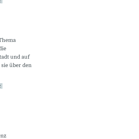
Z
 Thema
die
tadt und auf
sie über den
Z
enz