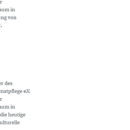
r
aum in
ung von
.
er des
atpflege e.V.
r
aum in
die heutige
lturelle