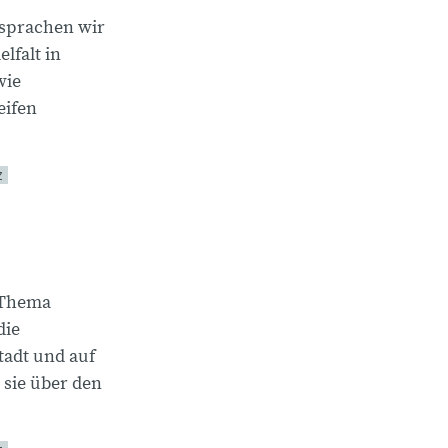
sprachen wir
lfalt in
wie
eifen
Z
 Thema
die
tadt und auf
sie über den