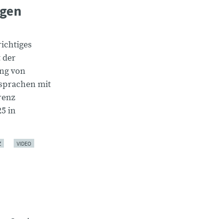
ugen
richtiges
 der
ung von
 sprachen mit
renz
5 in
Z
VIDEO
d