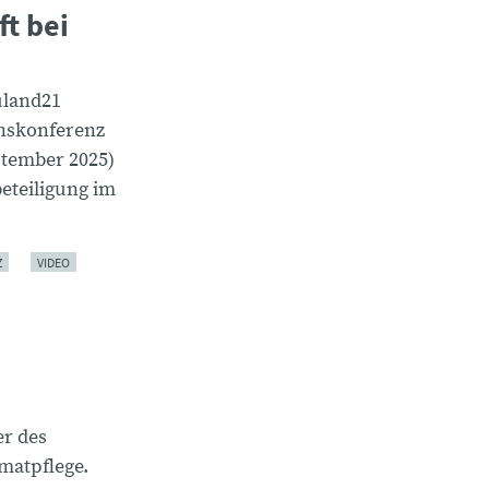
ft bei
uland21
nskonferenz
tember 2025)
eteiligung im
Z
VIDEO
er des
matpflege.