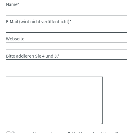
Pflichtfeld
Name
*
Pflichtfeld
E-Mail (wird nicht veröffentlicht)
*
Webseite
Bitte addieren Sie 4 und 3.
*
Kommentar