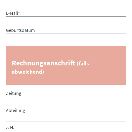
Pflichtfeld
E-Mail
*
Geburtsdatum
Rechnungsanschrift
(falls
abweichend)
Zeitung
Abteilung
z. H.