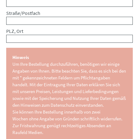
Straße/Postfach
PLZ, Ort
Hinweis
Um Ihre Bestellung durchzuführen, benötigen wir einige
Angaben von Ihnen. Bitte beachten Sie, dass es sich bei den
mit * gekennzeichneten Feldern um Pflichtangaben
handelt. Mit der Eintragung Ihrer Daten erklären Sie sich
mit unseren Preisen, Leistungen und Lieferbedingungen
sowie mit der Speicherung und Nutzung Ihrer Daten gemäß
den Hinweisen zum Datenschutz einverstanden.
Sie können Ihre Bestellung innerhalb von zwei
Wochen ohne Angabe von Gründen schriftlich widerrufen.
Zur Fristwahrung genügt rechtzeitiges Absenden an
Raufeld Medien.