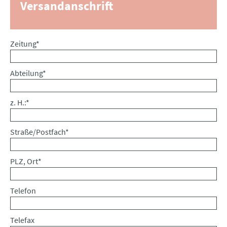
Versandanschrift
Pflichtfeld
Zeitung
*
Pflichtfeld
Abteilung
*
Pflichtfeld
z. H.:
*
Pflichtfeld
Straße/Postfach
*
Pflichtfeld
PLZ, Ort
*
Telefon
Telefax