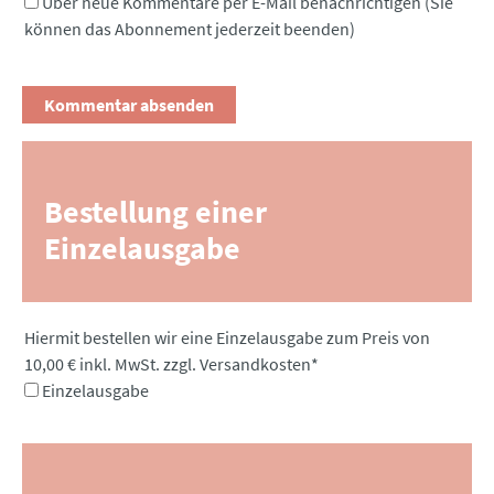
Über neue Kommentare per E-Mail benachrichtigen (Sie
können das Abonnement jederzeit beenden)
Bestellung einer
Einzelausgabe
Pflichtfeld
Hiermit bestellen wir eine Einzelausgabe zum Preis von
10,00 € inkl. MwSt. zzgl. Versandkosten
*
Einzelausgabe