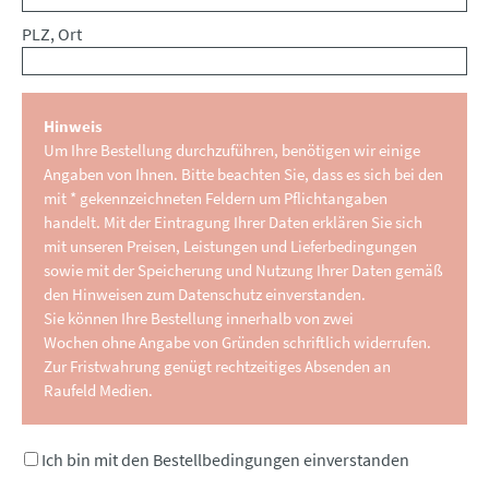
PLZ, Ort
Hinweis
Um Ihre Bestellung durchzuführen, benötigen wir einige
Angaben von Ihnen. Bitte beachten Sie, dass es sich bei den
mit * gekennzeichneten Feldern um Pflichtangaben
handelt. Mit der Eintragung Ihrer Daten erklären Sie sich
mit unseren Preisen, Leistungen und Lieferbedingungen
sowie mit der Speicherung und Nutzung Ihrer Daten gemäß
den Hinweisen zum Datenschutz einverstanden.
Sie können Ihre Bestellung innerhalb von zwei
Wochen ohne Angabe von Gründen schriftlich widerrufen.
Zur Fristwahrung genügt rechtzeitiges Absenden an
Raufeld Medien.
Ich bin mit den Bestellbedingungen einverstanden