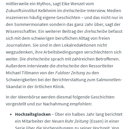
mittlerweile ein Mythos, sagt Eike Wenzel vom
Zukunftsinstitut Kelkheim im
drehscheibe
-Interview. Medien
inszenieren häufig eigene Geschichten – und das nicht nur in
den Sommermonaten sondern das ganz Jahr über, sagt der
Wissenschaftler. Ein weiterer Beitrag der
drehscheibe
befasst
sich mit dem schwierigen beruflichen Alltag von freien
Journalisten. Sie sind in den Lokalredaktionen nicht
wegzudenken, ihre Arbeitsbedingungen verschlechtern sich
weiter. Die
drehscheibe
sprach mit zahlreichen Betroffenen.
Außerdem interviewte die
drehscheibe
den Ressortleiter
Michael Tillmann von der
Fuldaer Zeitung
zu den
Schwierigkeiten bei der Berichterstattung zum Salmonellen-
Skandal in der örtlichen Klinik.
In der Ideenbörse werden diesmal folgende Geschichten
vorgestellt und zur Nachahmung empfohlen:
Hochzeitsglocken
– Über ein halbes Jahr lang berichtet
ein Mitarbeiter der
Neuen Ruhr Zeitung
(Essen) in einer
Serie über die Vorbereitungen zu seiner Hochzeit. Von