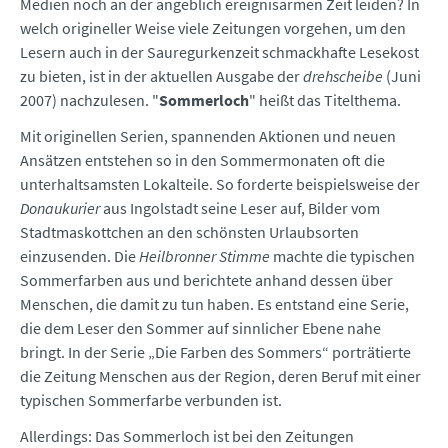
Medien noch an der angeblich ereignisarmen Zeit leiden? In
welch origineller Weise viele Zeitungen vorgehen, um den
Lesern auch in der Sauregurkenzeit schmackhafte Lesekost
zu bieten, ist in der aktuellen Ausgabe der
drehscheibe
(Juni
2007) nachzulesen. "
Sommerloch
" heißt das Titelthema.
Mit originellen Serien, spannenden Aktionen und neuen
Ansätzen entstehen so in den Sommermonaten oft die
unterhaltsamsten Lokalteile. So forderte beispielsweise der
Donaukurier
aus Ingolstadt seine Leser auf, Bilder vom
Stadtmaskottchen an den schönsten Urlaubsorten
einzusenden. Die
Heilbronner Stimme
machte die typischen
Sommerfarben aus und berichtete anhand dessen über
Menschen, die damit zu tun haben. Es entstand eine Serie,
die dem Leser den Sommer auf sinnlicher Ebene nahe
bringt. In der Serie „Die Farben des Sommers“ porträtierte
die Zeitung Menschen aus der Region, deren Beruf mit einer
typischen Sommerfarbe verbunden ist.
Allerdings: Das Sommerloch ist bei den Zeitungen