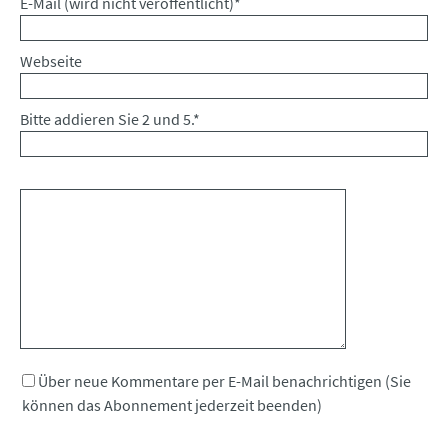
Pflichtfeld
E-Mail (wird nicht veröffentlicht)
*
Webseite
Bitte addieren Sie 2 und 5.
*
Kommentar
Über neue Kommentare per E-Mail benachrichtigen (Sie
können das Abonnement jederzeit beenden)