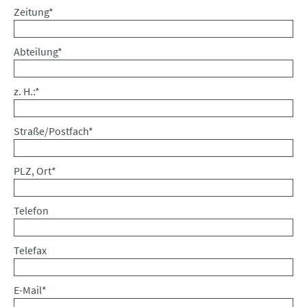
Pflichtfeld
Zeitung
*
Pflichtfeld
Abteilung
*
Pflichtfeld
z. H.:
*
Pflichtfeld
Straße/Postfach
*
Pflichtfeld
PLZ, Ort
*
Telefon
Telefax
Pflichtfeld
E-Mail
*