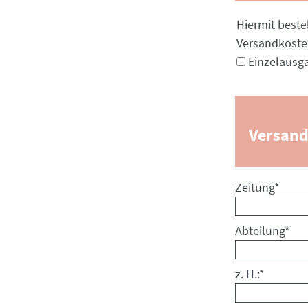
Pflichtfeld
Hiermit beste
Versandkost
Einzelausg
Versand
Pflichtfeld
Zeitung
*
Pflichtfeld
Abteilung
*
Pflichtfeld
z. H.:
*