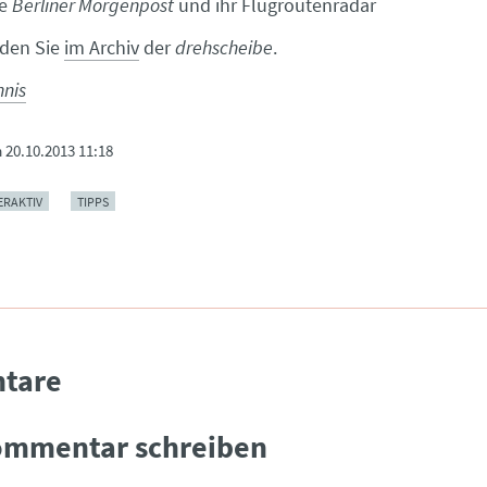
ie
Berliner Morgenpost
und ihr Flugroutenradar
inden Sie
im Archiv
der
drehscheibe
.
hnis
m
20.10.2013 11:18
ERAKTIV
TIPPS
tare
ommentar schreiben