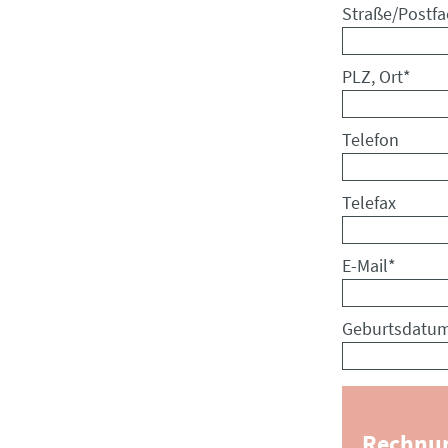
Pflichtfeld
Straße/Postfa
Pflichtfeld
PLZ, Ort
*
Telefon
Telefax
Pflichtfeld
E-Mail
*
Geburtsdatu
Rechnun