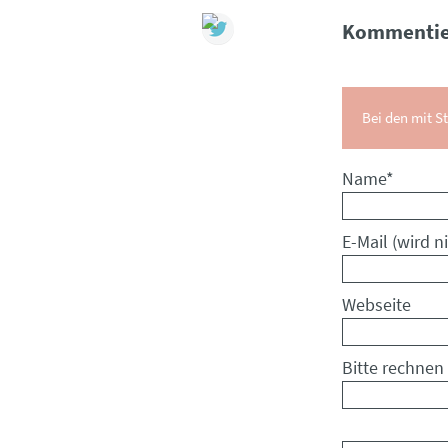
Kommentie
Bei den mit St
Pflichtfeld
Name
*
Pflichtfeld
E-Mail (wird ni
Webseite
Bitte rechnen 