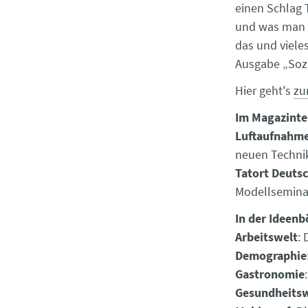
einen Schlag
und was man 
das und viele
Ausgabe „Sozi
Hier geht's
zu
Im Magazintei
Luftaufnahm
neuen Techni
Tatort Deuts
Modellsemina
In der Ideenb
Arbeitswelt
:
Demographie
Gastronomie
Gesundheits