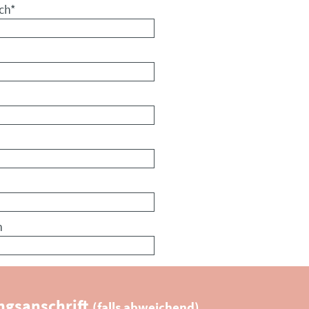
ch
*
m
gsanschrift
(falls abweichend)