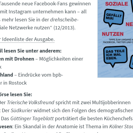
 Tausende neue Facebook-Fans gewinnen
mit Instagram unternehmen kann – all
s mehr lesen Sie in der
drehscheibe
-
ale Netzwerke nutzen“ (12/2013).
r Ideenliste der Ausgabe.
l lesen Sie unter anderem:
en mit Drohnen
– Möglichkeiten einer
k
chland
– Eindrücke vom bpb-
r in Rostock
örse lesen Sie:
 Der
Trierische Volksfreund
spricht mit zwei Multijobberinnen
: Der
Südkurier
widmet sich den Folgen des demografische
: Das
Göttinger Tageblatt
porträtiert die besten Küchenchef
wesen
: Ein Skandal in der Anatomie ist Thema im
Kölner Sta