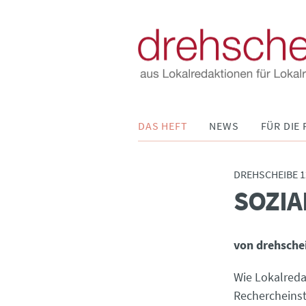
Navigation
DAS HEFT
NEWS
FÜR DIE 
überspringen
DREHSCHEIBE 1
SOZIA
:
von drehsche
Wie Lokalreda
Rechercheinst