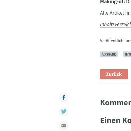
Making-of:
D
Alle Artikel f
Inhaltsverzeic
Veröffentlicht a
AUSGABE
INT
Zurück
Facebook
Kommen
Twitter
Einen K
Mail