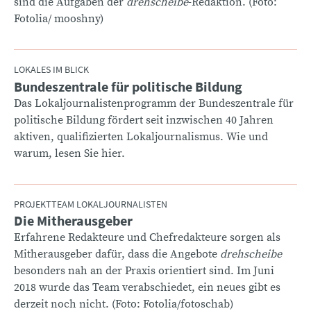
sind die Aufgaben der
drehscheibe
-Redaktion. (Foto:
Fotolia/ mooshny)
LOKALES IM BLICK
Bundeszentrale für politische Bildung
:
Das Lokaljournalistenprogramm der Bundeszentrale für
politische Bildung fördert seit inzwischen 40 Jahren
aktiven, qualifizierten Lokaljournalismus. Wie und
warum, lesen Sie hier.
PROJEKTTEAM LOKALJOURNALISTEN
Die Mitherausgeber
:
Erfahrene Redakteure und Chefredakteure sorgen als
Mitherausgeber dafür, dass die Angebote
drehscheibe
besonders nah an der Praxis orientiert sind. Im Juni
2018 wurde das Team verabschiedet, ein neues gibt es
derzeit noch nicht. (Foto: Fotolia/fotoschab)