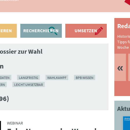
Reda
IEREN
RECHERCHIEREN
UMSETZEN
Histori
Tipps f
Woche 
ossier zur Wahl
en
IDATEN
LANGFRISTIG
WAHLKAMPF
BPB WISSEN
ERN
LEICHT UMSETZBAR
96)
Aktu
WEBINAR
: