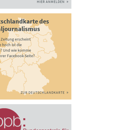
HIER ANMELDEN
schlandkarte des
ljournalismus
Zeitung erscheint
 hoch ist die
e? Und wie komme
ihrer Facebook-Seite?
ZUR DEUTSCHLANDKARTE