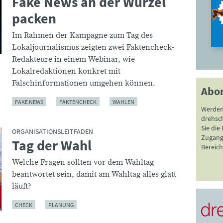
Fake News an der Wurzel
packen
Im Rahmen der Kampagne zum Tag des
Lokaljournalismus zeigten zwei Faktencheck-
Redakteure in einem Webinar, wie
Lokalredaktionen konkret mit
Falschinformationen umgehen können.
Abo
FAKE NEWS
FAKTENCHECK
WAHLEN
Werden
drehsc
Sie die
ORGANISATIONSLEITFADEN
Zugang 
Tag der Wahl
:
Bereich
Welche Fragen sollten vor dem Wahltag
beantwortet sein, damit am Wahltag alles glatt
läuft?
CHECK
PLANUNG