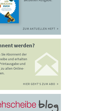
ZUM AKTUELLEN HEFT
nnent werden?
 Sie Abonnent der
heibe und erhalten
 Printausgabe und
zu allen Online-
en.
HIER GEHT'S ZUM ABO