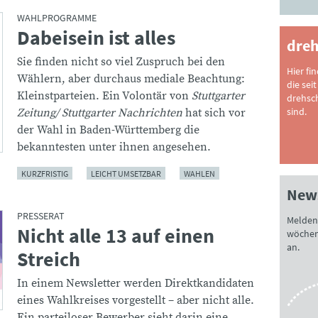
WAHLPROGRAMME
Dabeisein ist alles
:
dreh
Sie finden nicht so viel Zuspruch bei den
Hier fi
Wählern, aber durchaus mediale Beachtung:
die seit
Kleinstparteien. Ein Volontär von
Stuttgarter
drehsc
sind.
Zeitung/ Stuttgarter Nachrichten
hat sich vor
der Wahl in Baden-Württemberg die
bekanntesten unter ihnen angesehen.
KURZFRISTIG
LEICHT UMSETZBAR
WAHLEN
News
PRESSERAT
Melden 
Nicht alle 13 auf einen
:
wöchen
an.
Streich
In einem Newsletter werden Direktkandidaten
eines Wahlkreises vorgestellt – aber nicht alle.
Ein parteiloser Bewerber sieht darin eine