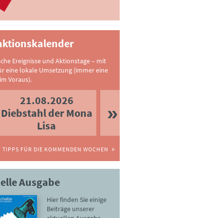
ktionskalender
sche Ereignisse und Aktionstage – mit
ür eine lokale Umsetzung (immer eine
im Voraus).
21.08.2026
Diebstahl der Mona
Lisa
TIPPS FÜR DIE KOMMENDEN WOCHEN
elle Ausgabe
Hier finden Sie einige
Beiträge unserer
aktuellen Ausgabe.