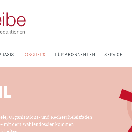
PRAXIS
DOSSIERS
FÜR ABONNENTEN
SERVICE
HL
iele, Organisations- und Rechercheleitfäden
s – mit dem Wahlendossier kommen
hlzeiten.