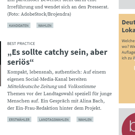
Irreführung und wendet sich an den Presserat.
(Foto: AdobeStock/Brojendra)
Deut
KANDIDATEN
WAHLEN
Loka
Welche 
BEST PRACTICE
wo? Wie
„Es sollte catchy sein, aber
:
Auflag
ich zu 
seriös“
Kompakt, lebensnah, authentisch: Auf einem
eigenen Social-Media-Kanal bereiten
Mitteldeutsche Zeitung
und
Volksstimme
Themen vor der Landtagswahl speziell für junge
Menschen auf. Ein Gespräch mit Alina Bach,
der Ein-Frau-Redaktion hinter dem Projekt.
ERSTWÄHLER
LANDTAGSWAHLEN
WAHLEN