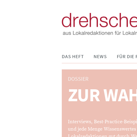
Navigation
DAS HEFT
NEWS
FÜR DIE 
überspringen
DOSSIER
ZUR WA
:
Interviews, Best-Practice-Beisp
und jede Menge Wissenswerte
Lokalredaktionen gut durch Wa