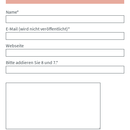
Pflichtfeld
Name
*
Pflichtfeld
E-Mail (wird nicht veröffentlicht)
*
Webseite
Bitte addieren Sie 8 und 7.
*
Kommentar