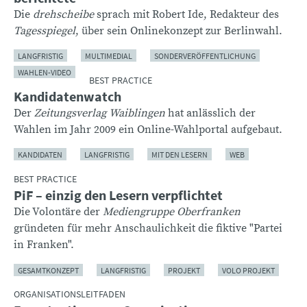
Die
drehscheibe
sprach mit Robert Ide, Redakteur des
Tagesspiegel
, über sein Onlinekonzept zur Berlinwahl.
LANGFRISTIG
MULTIMEDIAL
SONDERVERÖFFENTLICHUNG
WAHLEN-VIDEO
BEST PRACTICE
Kandidatenwatch
Der
Zeitungsverlag Waiblingen
hat anlässlich der
Wahlen im Jahr 2009 ein Online-Wahlportal aufgebaut.
KANDIDATEN
LANGFRISTIG
MIT DEN LESERN
WEB
BEST PRACTICE
PiF – einzig den Lesern verpflichtet
Die Volontäre der
Mediengruppe Oberfranken
gründeten für mehr Anschaulichkeit die fiktive "Partei
in Franken".
GESAMTKONZEPT
LANGFRISTIG
PROJEKT
VOLO PROJEKT
ORGANISATIONSLEITFADEN