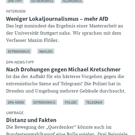
DPA-TIPP
EXTREMISMUS
ISLAMISMUS
INTERVIEW
Weniger Lokaljournalismus – mehr AfD
Das legt zumindest das Ergebnis einer Masterarbeit an
der Universität Stuttgart nahe. Wir sprachen mit dem
Verfasser Maxim Flößer.
EXTREMISMUS
WAHLEN
DPA-NEWS-TIPP
Nach Drohungen gegen Michael Kretschmer
Ist das der Auftakt für ein härteres Vorgehen gegen die
extremistische Szene auf Telegram? Die Polizei hat in
Dresden und Umgebung mehrere Gebäude durchsucht.
DPA-NEWS
EXTREMISMUS
POLIZEI
TELEGRAM
UMFRAGE
Distanz und Fakten
Die Bewegung der „Querdenker“ könnte auch im
Bundestagswahlkampf eine Rolle spielen. Drei Beispiele,