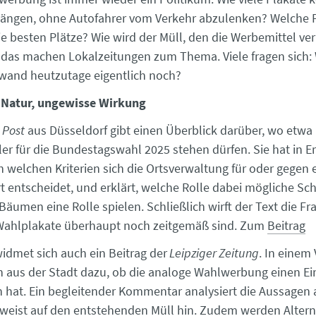
hängen, ohne Autofahrer vom Verkehr abzulenken? Welche P
ie besten Plätze? Wie wird der Müll, den die Werbemittel ve
l das machen Lokalzeitungen zum Thema. Viele fragen sich: 
wand heutzutage eigentlich noch?
e Natur, ungewisse Wirkung
 Post
aus Düsseldorf gibt einen Überblick darüber, wo etwa 
ler für die Bundestagswahl 2025 stehen dürfen. Sie hat in E
h welchen Kriterien sich die Ortsverwaltung für oder gegen 
 entscheidet, und erklärt, welche Rolle dabei mögliche S
umen eine Rolle spielen. Schließlich wirft der Text die Fra
 Wahlplakate überhaupt noch zeitgemäß sind. Zum
Beitrag
widmet sich auch ein Beitrag der
Leipziger Zeitung
. In einem
 aus der Stadt dazu, ob die analoge Wahlwerbung einen Einf
 hat. Ein begleitender Kommentar analysiert die Aussagen 
weist auf den entstehenden Müll hin. Zudem werden Altern