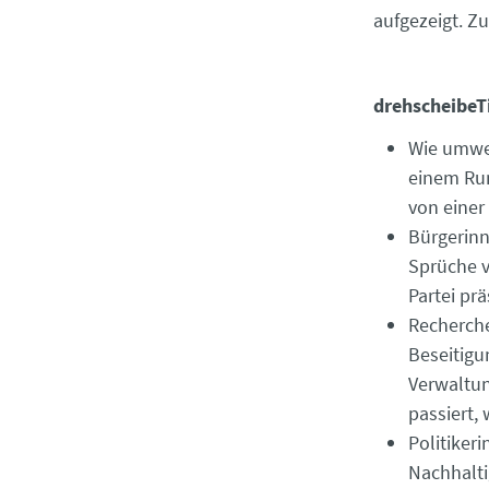
aufgezeigt. 
drehscheibeT
Wie umwel
einem Ru
von einer
Bürgerin
Sprüche v
Partei pr
Recherche
Beseitigu
Verwaltun
passiert,
Politiker
Nachhalti