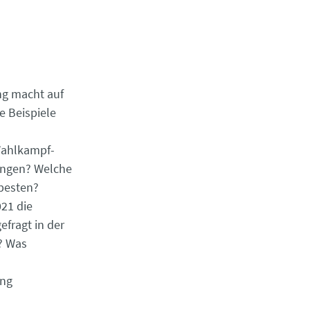
ng macht auf
 Beispiele
Wahlkampf-
angen? Welche
besten?
21 die
fragt in der
? Was
ung