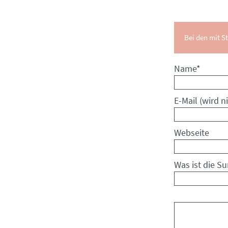
Bei den mit St
Pflichtfeld
Name
*
Pflichtfeld
E-Mail (wird ni
Webseite
Was ist die S
Kommentar