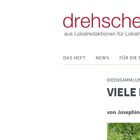
Navigation
DAS HEFT
NEWS
FÜR DIE 
überspringen
IDEENSAMMLU
VIELE
:
von Josephin