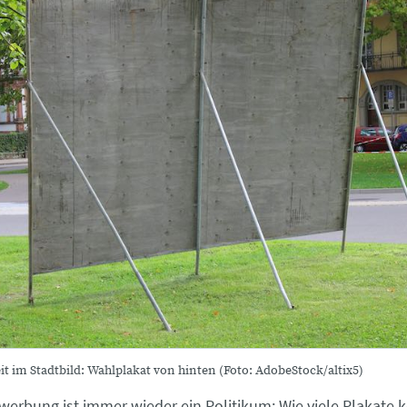
t im Stadtbild: Wahlplakat von hinten (Foto: AdobeStock/altix5)
erbung ist immer wieder ein Politikum: Wie viele Plakate 