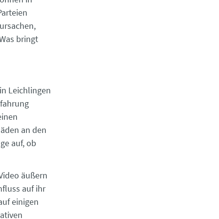
arteien
rursachen,
Was bringt
in Leichlingen
rfahrung
einen
chäden an den
ge auf, ob
 Video äußern
luss auf ihr
auf einigen
ativen