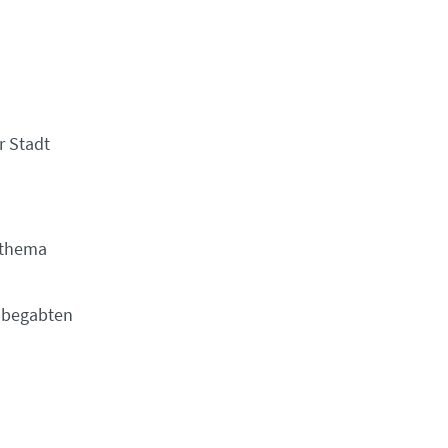
r Stadt
uthema
hbegabten