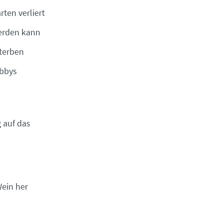
rten verliert
werden kann
terben
obbys
 auf das
Wein her