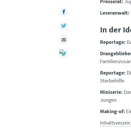
Presserat:
Jug
Facebook
Leseranwalt:
Twitter
In der I
Mail
Reportage:
D
Drangebliebe
Familienzus
Reportage:
D
Sterbehilfe
Miniserie:
Da
Jungen
Making-of:
Ei
Inhaltsverzei