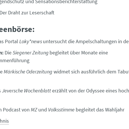
endschutz und Sensationsberichterstattung
Der Draht zur Leserschaft
deenbörse:
as Portal
Loky*news
untersucht die Ampelschaltungen in de
n:
Die
Siegener Zeitung
begleitet über Monate eine
ammenführung
ie
Märkische Oderzeitung
widmet sich ausführlich dem Tab
s
Jeversche Wochenblatt
erzählt von der Odyssee eines hoc
n Podcast von
MZ
und
Volksstimme
begleitet das Wahljahr
chnis