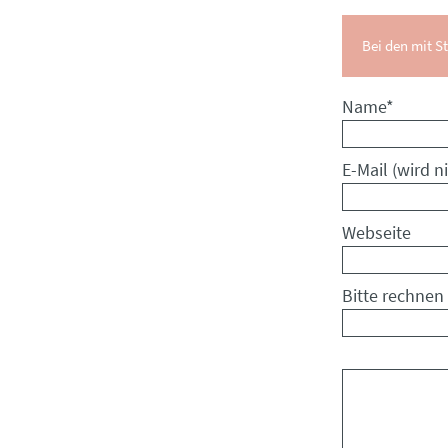
Bei den mit St
Pflichtfeld
Name
*
Pflichtfeld
E-Mail (wird ni
Webseite
Bitte rechnen 
Kommentar