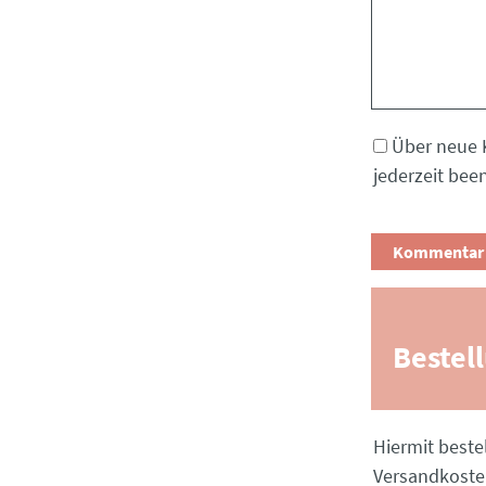
Über neue 
jederzeit bee
Bestel
Pflichtfeld
Hiermit beste
Versandkost