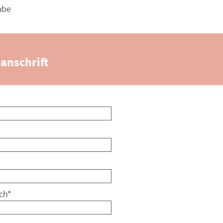
abe
anschrift
ch
*