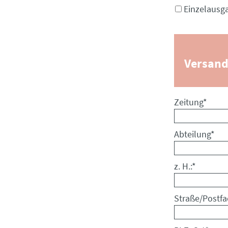
Einzelausg
Versand
Pflichtfeld
Zeitung
*
Pflichtfeld
Abteilung
*
Pflichtfeld
z. H.:
*
Pflichtfeld
Straße/Postfa