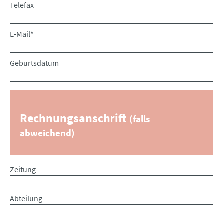
Telefax
Pflichtfeld
E-Mail
*
Geburtsdatum
Rechnungsanschrift
(falls
abweichend)
Zeitung
Abteilung