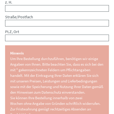
z. H.
Straße/Postfach
PLZ, Ort
Hinweis
Um Ihre Bestellung durchzuführen, benötigen wir einige
Angaben von Ihnen. Bitte beachten Sie, dass es sich bei den
mit * gekennzeichneten Feldern um Pflichtangaben
handelt. Mit der Eintragung Ihrer Daten erklären Sie sich
mit unseren Preisen, Leistungen und Lieferbedingungen
sowie mit der Speicherung und Nutzung Ihrer Daten gemäß
den Hinweisen zum Datenschutz einverstanden.
Sie können Ihre Bestellung innerhalb von zwei
Wochen ohne Angabe von Gründen schriftlich widerrufen.
Zur Fristwahrung genügt rechtzeitiges Absenden an