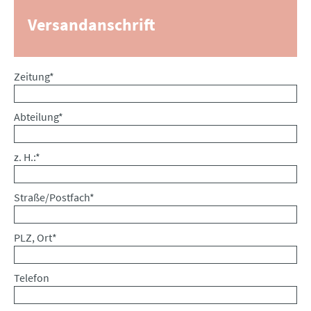
Versandanschrift
Pflichtfeld
Zeitung
*
Pflichtfeld
Abteilung
*
Pflichtfeld
z. H.:
*
Pflichtfeld
Straße/Postfach
*
Pflichtfeld
PLZ, Ort
*
Telefon