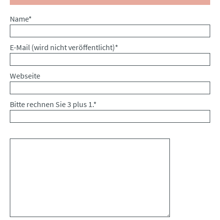
Pflichtfeld
Name
*
Pflichtfeld
E-Mail (wird nicht veröffentlicht)
*
Webseite
Bitte rechnen Sie 3 plus 1.
*
Kommentar