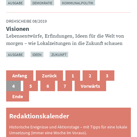
AUSGABE
DEMOKRATIE
KOMMUNALPOLITIK
DREHSCHEIBE 08/2019
Visionen
:
Lebensentwürfe, Erfindungen, Ideen für die Welt von
morgen – wie Lokalzeitungen in die Zukunft schauen
AUSGABE
IDEEN
ZUKUNFT
Anfang
Zurück
1
2
3
4
5
6
7
Vorwärts
Ende
Redaktionskalender
Historische Ereignisse und Aktionstage – mit Tipps für eine lokale
Umsetzung (immer eine Woche im Voraus).