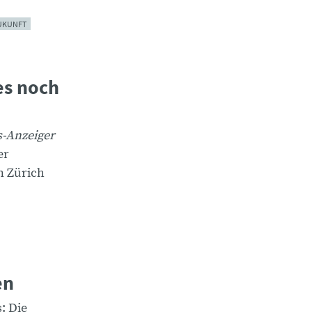
UKUNFT
es noch
s-Anzeiger
er
n Zürich
en
: Die