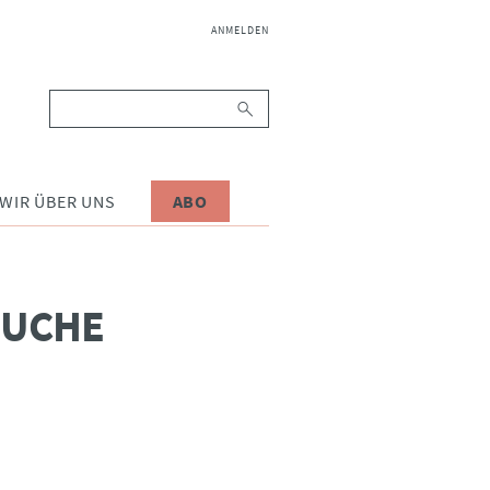
NAVIGATION
ANMELDEN
ÜBERSPRINGEN
Suchbegriffe
WIR ÜBER UNS
ABO
SUCHE