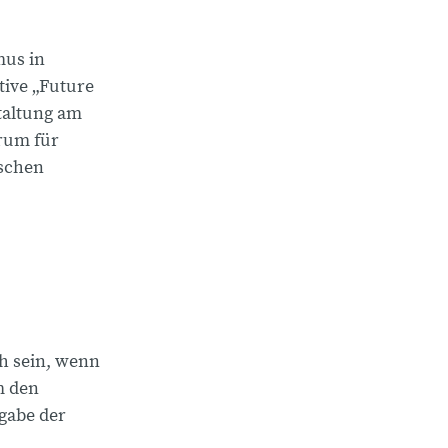
mus in
tive „Future
taltung am
orum für
tschen
h sein, wenn
m den
gabe der