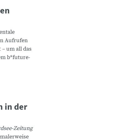
den
entale
en Aufrufen
 – um all das
em b*future-
 in der
dsee-Zeitung
ormalerweise