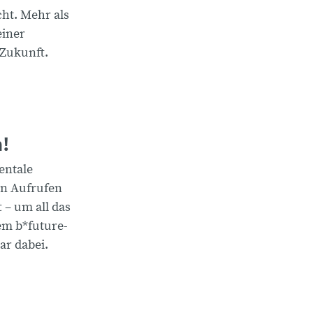
ht. Mehr als
einer
 Zukunft.
n!
entale
en Aufrufen
 – um all das
em b*future-
r dabei.