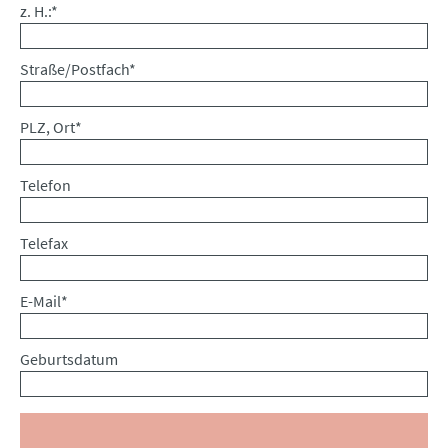
Pflichtfeld
z. H.:
*
Pflichtfeld
Straße/Postfach
*
Pflichtfeld
PLZ, Ort
*
Telefon
Telefax
Pflichtfeld
E-Mail
*
Geburtsdatum