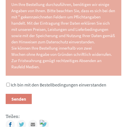
Um Ihre Bestellung durchzuführen, benötigen wir einige
Angaben von Ihnen. Bitte beachten Sie, dass es sich bei den
mit * gekennzeichneten Feldern um Pflichtangaben
handelt. Mit der Eintragung Ihrer Daten erklären Sie sich
mit unseren Preisen, Leistungen und Lieferbedingungen
sowie mit der Speicherung und Nutzung Ihrer Daten gemäß
den Hinweisen zum Datenschutz einverstanden.
Sie können Ihre Bestellung innerhalb von zwei
Wochen ohne Angabe von Gründen schriftlich widerrufen.
Zur Fristwahrung genügt rechtzeitiges Absenden an
Raufeld Medien.
Ich bin mit den Bestellbedingungen einverstanden
Senden
Teilen:
Facebook
Twitter
Mail