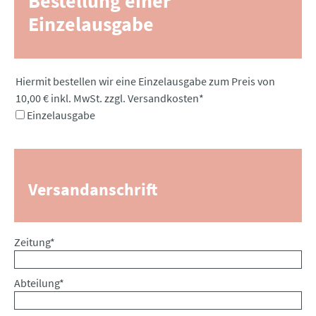
Bestellung einer
Einzelausgabe
Pflichtfeld
Hiermit bestellen wir eine Einzelausgabe zum Preis von
10,00 € inkl. MwSt. zzgl. Versandkosten
*
Einzelausgabe
Versandanschrift
Pflichtfeld
Zeitung
*
Pflichtfeld
Abteilung
*