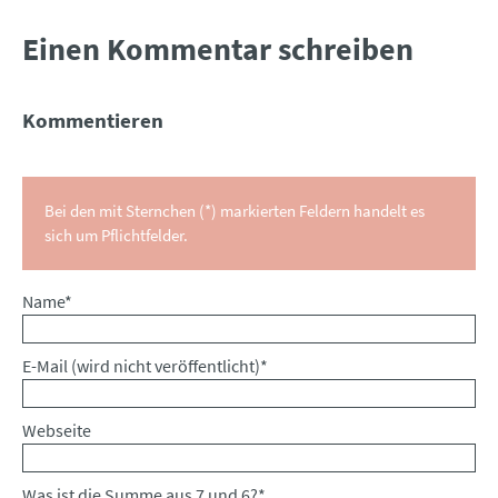
Einen Kommentar schreiben
Kommentieren
Bei den mit Sternchen (*) markierten Feldern handelt es
sich um Pflichtfelder.
Pflichtfeld
Name
*
Pflichtfeld
E-Mail (wird nicht veröffentlicht)
*
Webseite
Was ist die Summe aus 7 und 6?
*