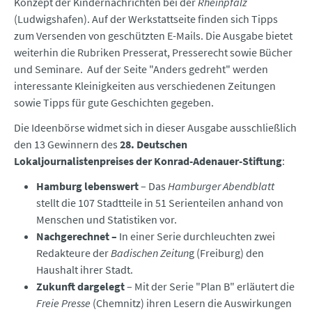
Konzept der Kindernachrichten bei der
Rheinpfalz
(Ludwigshafen). Auf der Werkstattseite finden sich Tipps
zum Versenden von geschützten E-Mails. Die Ausgabe bietet
weiterhin die Rubriken Presserat, Presserecht sowie Bücher
und Seminare. Auf der Seite "Anders gedreht" werden
interessante Kleinigkeiten aus verschiedenen Zeitungen
sowie Tipps für gute Geschichten gegeben.
Die Ideenbörse widmet sich in dieser Ausgabe ausschließlich
den 13 Gewinnern des
28. Deutschen
Lokaljournalistenpreises der Konrad-Adenauer-Stiftung
:
Hamburg lebenswert
– Das
Hamburger Abendblatt
stellt die 107 Stadtteile in 51 Serienteilen anhand von
Menschen und Statistiken vor.
Nachgerechnet –
In einer Serie durchleuchten zwei
Redakteure der
Badischen Zeitun
g (Freiburg) den
Haushalt ihrer Stadt.
Zukunft dargelegt
– Mit der Serie "Plan B" erläutert die
Freie Presse
(Chemnitz) ihren Lesern die Auswirkungen