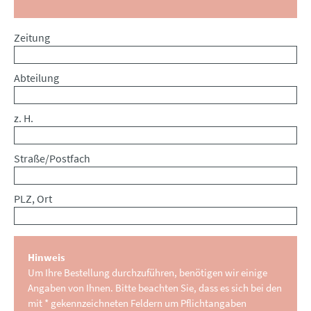
Zeitung
Abteilung
z. H.
Straße/Postfach
PLZ, Ort
Hinweis
Um Ihre Bestellung durchzuführen, benötigen wir einige
Angaben von Ihnen. Bitte beachten Sie, dass es sich bei den
mit * gekennzeichneten Feldern um Pflichtangaben