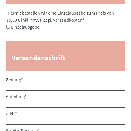
Pflichtfeld
Hiermit bestellen wir eine Einzelausgabe zum Preis von
10,00 € inkl. MwSt. zzgl. Versandkosten
*
Einzelausgabe
Versandanschrift
Pflichtfeld
Zeitung
*
Pflichtfeld
Abteilung
*
Pflichtfeld
z. H.:
*
Pflichtfeld
Straße/Postfach
*