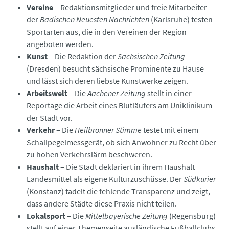
Vereine
– Redaktionsmitglieder und freie Mitarbeiter
der
Badischen Neuesten Nachrichten
(Karlsruhe) testen
Sportarten aus, die in den Vereinen der Region
angeboten werden.
Kunst
– Die Redaktion der
Sächsischen Zeitung
(Dresden) besucht sächsische Prominente zu Hause
und lässt sich deren liebste Kunstwerke zeigen.
Arbeitswelt
– Die
Aachener Zeitung
stellt in einer
Reportage die Arbeit eines Blutläufers am Uniklinikum
der Stadt vor.
Verkehr
– Die
Heilbronner Stimme
testet mit einem
Schallpegelmessgerät, ob sich Anwohner zu Recht über
zu hohen Verkehrslärm beschweren.
Haushalt
– Die Stadt deklariert in ihrem Haushalt
Landesmittel als eigene Kulturzuschüsse. Der
Südkurier
(Konstanz) tadelt die fehlende Transparenz und zeigt,
dass andere Städte diese Praxis nicht teilen.
Lokalsport
– Die
Mittelbayerische Zeitung
(Regensburg)
stellt auf einer Themenseite ausländische Fußballclubs