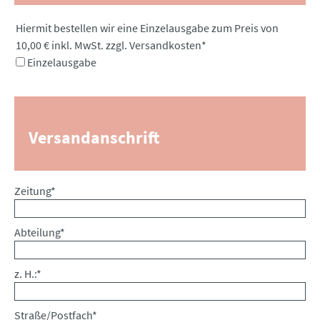
Pflichtfeld
Hiermit bestellen wir eine Einzelausgabe zum Preis von
10,00 € inkl. MwSt. zzgl. Versandkosten
*
Einzelausgabe
Versandanschrift
Pflichtfeld
Zeitung
*
Pflichtfeld
Abteilung
*
Pflichtfeld
z. H.:
*
Pflichtfeld
Straße/Postfach
*