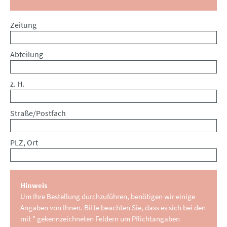
Zeitung
Abteilung
z. H.
Straße/Postfach
PLZ, Ort
Hinweis
Um Ihre Bestellung durchzuführen, benötigen wir einige
Angaben von Ihnen. Bitte beachten Sie, dass es sich bei den
mit * gekennzeichneten Feldern um Pflichtangaben