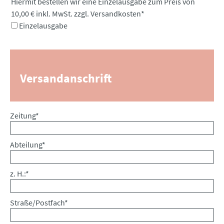
Pflichtfeld
Hiermit bestellen wir eine Einzelausgabe zum Preis von
10,00 € inkl. MwSt. zzgl. Versandkosten
*
Einzelausgabe
Versandanschrift
Pflichtfeld
Zeitung
*
Pflichtfeld
Abteilung
*
Pflichtfeld
z. H.:
*
Pflichtfeld
Straße/Postfach
*