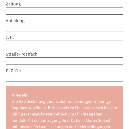
Zeitung
Abteilung
z. H.
Straße/Postfach
PLZ, Ort
Hinweis
Um Ihre Bestellung durchzuführen, benötigen wir einige
Angaben von Ihnen. Bitte beachten Sie, dass es sich bei den
mit * gekennzeichneten Feldern um Pflichtangaben
handelt. Mit der Eintragung Ihrer Daten erklären Sie sich
mit unseren Preisen, Leistungen und Lieferbedingungen