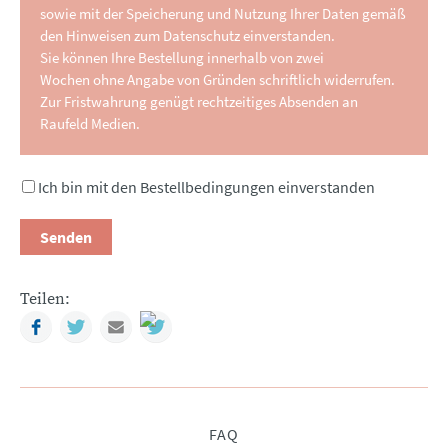
sowie mit der Speicherung und Nutzung Ihrer Daten gemäß
den Hinweisen zum Datenschutz einverstanden.
Sie können Ihre Bestellung innerhalb von zwei
Wochen ohne Angabe von Gründen schriftlich widerrufen.
Zur Fristwahrung genügt rechtzeitiges Absenden an
Raufeld Medien.
Ich bin mit den Bestellbedingungen einverstanden
Senden
Teilen:
Facebook
Twitter
Mail
Navigation
FAQ