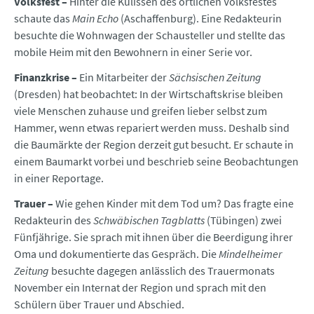
Volksfest –
Hinter die Kulissen des örtlichen Volksfestes
schaute das
Main Echo
(Aschaffenburg). Eine Redakteurin
besuchte die Wohnwagen der Schausteller und stellte das
mobile Heim mit den Bewohnern in einer Serie vor.
Finanzkrise –
Ein Mitarbeiter der
Sächsischen Zeitung
(Dresden) hat beobachtet: In der Wirtschaftskrise bleiben
viele Menschen zuhause und greifen lieber selbst zum
Hammer, wenn etwas repariert werden muss. Deshalb sind
die Baumärkte der Region derzeit gut besucht. Er schaute in
einem Baumarkt vorbei und beschrieb seine Beobachtungen
in einer Reportage.
Trauer –
Wie gehen Kinder mit dem Tod um? Das fragte eine
Redakteurin des
Schwäbischen Tagblatts
(Tübingen) zwei
Fünfjährige. Sie sprach mit ihnen über die Beerdigung ihrer
Oma und dokumentierte das Gespräch. Die
Mindelheimer
Zeitung
besuchte dagegen anlässlich des Trauermonats
November ein Internat der Region und sprach mit den
Schülern über Trauer und Abschied.