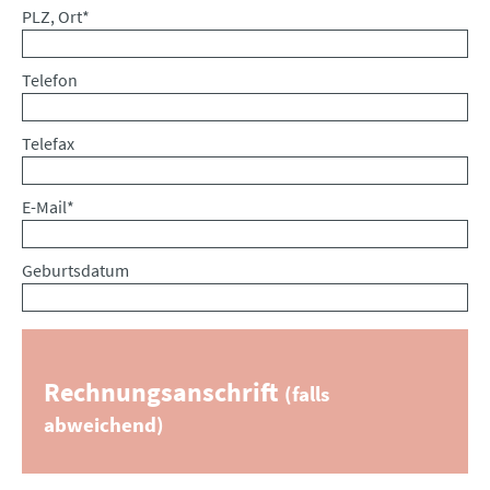
Pflichtfeld
PLZ, Ort
*
Telefon
Telefax
Pflichtfeld
E-Mail
*
Geburtsdatum
Rechnungsanschrift
(falls
abweichend)