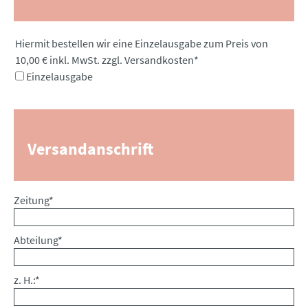
Pflichtfeld
Hiermit bestellen wir eine Einzelausgabe zum Preis von
10,00 € inkl. MwSt. zzgl. Versandkosten
*
Einzelausgabe
Versandanschrift
Pflichtfeld
Zeitung
*
Pflichtfeld
Abteilung
*
Pflichtfeld
z. H.:
*