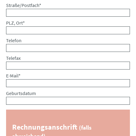
Pflichtfeld
Straße/Postfach
*
Pflichtfeld
PLZ, Ort
*
Telefon
Telefax
Pflichtfeld
E-Mail
*
Geburtsdatum
Rechnungsanschrift
(falls
abweichend)