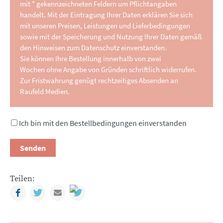
mit * gekennzeichneten Feldern um Pflichtangaben
handelt. Mit der Eintragung Ihrer Daten erklären Sie sich
mit unseren Preisen, Leistungen und Lieferbedingungen
sowie mit der Speicherung und Nutzung Ihrer Daten gemäß
den Hinweisen zum Datenschutz einverstanden.
Sie können Ihre Bestellung innerhalb von zwei
Wochen ohne Angabe von Gründen schriftlich widerrufen.
Zur Fristwahrung genügt rechtzeitiges Absenden an
Raufeld Medien.
Ich bin mit den Bestellbedingungen einverstanden
Senden
Teilen:
Facebook
Twitter
Mail