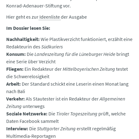
Konrad-Adenauer-Stiftung vor.
Hier geht es zur
Ideenliste
der Ausgabe
Im Dossier lesen Sie:
Nachhaltigkeit:
Wie Plastikverzicht funktioniert, erzählt eine
Redakteurin des
Südkuriers
Konsum:
Die
Landeszeitung für die Lüneburger Heide
bringt
eine Serie über Verzicht
Fliegen:
Ein Redakteur der
Mittelbayerischen Zeitung
testet
die Schwerelosigkeit
Arbeit:
Der Standard schickt eine Leserin einen Monat lang
nach Bali
Verkehr:
Als Stautester ist ein Redakteur der
Allgemeinen
Zeitung
unterwegs
Soziale Netzwerke:
Die
Tiroler Tageszeitung
prüft, welche
Daten Facebook sammelt
Interview:
Die
Stuttgarter Zeitung
erstellt regelmäßig
Multimedia-Reportagen