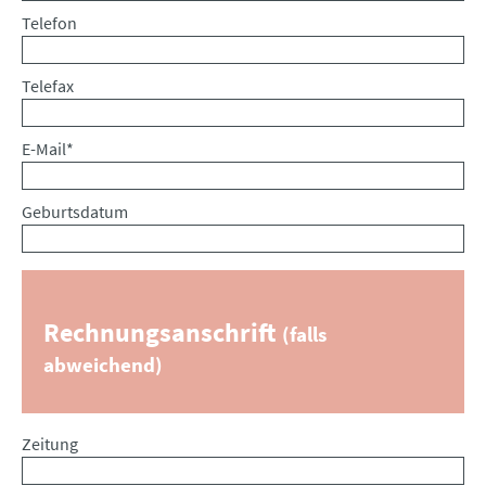
Telefon
Telefax
Pflichtfeld
E-Mail
*
Geburtsdatum
Rechnungsanschrift
(falls
abweichend)
Zeitung