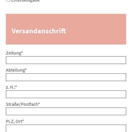
Versandanschrift
Pflichtfeld
Zeitung
*
Pflichtfeld
Abteilung
*
Pflichtfeld
z. H.:
*
Pflichtfeld
Straße/Postfach
*
Pflichtfeld
PLZ, Ort
*