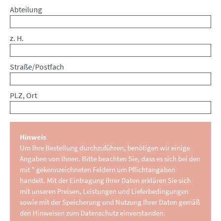
Abteilung
z. H.
Straße/Postfach
PLZ, Ort
Hinweis
Um Ihre Bestellung durchzuführen, benötigen wir einige
Angaben von Ihnen. Bitte beachten Sie, dass es sich bei den
mit * gekennzeichneten Feldern um Pflichtangaben
handelt. Mit der Eintragung Ihrer Daten erklären Sie sich
mit unseren Preisen, Leistungen und Lieferbedingungen
sowie mit der Speicherung und Nutzung Ihrer Daten gemäß
den Hinweisen zum Datenschutz einverstanden.