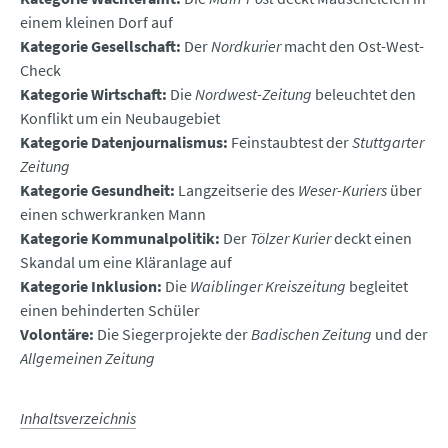
einem kleinen Dorf auf
Kategorie Gesellschaft:
Der
Nordkurier
macht den Ost-West-
Check
Kategorie Wirtschaft:
Die
Nordwest-Zeitung
beleuchtet den
Konflikt um ein Neubaugebiet
Kategorie Datenjournalismus:
Feinstaubtest der
Stuttgarter
Zeitung
Kategorie Gesundheit:
Langzeitserie des
Weser-Kuriers
über
einen schwerkranken Mann
Kategorie Kommunalpolitik:
Der
Tölzer Kurier
deckt einen
Skandal um eine Kläranlage auf
Kategorie Inklusion:
Die
Waiblinger Kreiszeitung
begleitet
einen behinderten Schüler
Volontäre:
Die Siegerprojekte der
Badischen Zeitung
und der
Allgemeinen Zeitung
Inhaltsverzeichnis