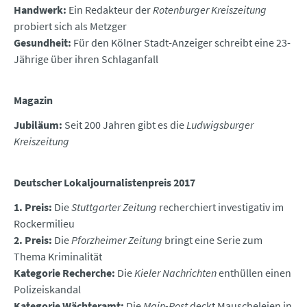
Handwerk:
Ein Redakteur der
Rotenburger Kreiszeitung
probiert sich als Metzger
Gesundheit:
Für den Kölner Stadt-Anzeiger schreibt eine 23-
Jährige über ihren Schlaganfall
Magazin
Jubiläum:
Seit 200 Jahren gibt es die
Ludwigsburger
Kreiszeitung
Deutscher Lokaljournalistenpreis 2017
1. Preis:
Die
Stuttgarter Zeitung
recherchiert investigativ im
Rockermilieu
2. Preis:
Die
Pforzheimer Zeitung
bringt eine Serie zum
Thema Kriminalität
Kategorie Recherche:
Die
Kieler Nachrichten
enthüllen einen
Polizeiskandal
Kategorie Wächteramt:
Die
Main-Post
deckt Mauscheleien in