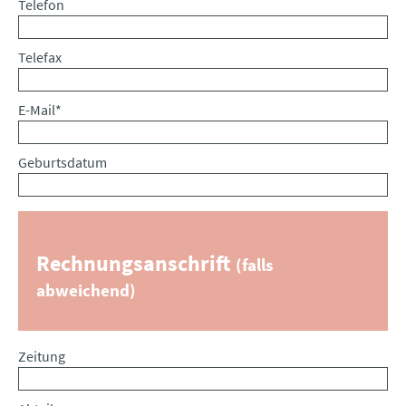
Telefon
Telefax
Pflichtfeld
E-Mail
*
Geburtsdatum
Rechnungsanschrift
(falls
abweichend)
Zeitung