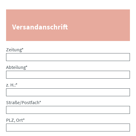
Versandanschrift
Pflichtfeld
Zeitung
*
Pflichtfeld
Abteilung
*
Pflichtfeld
z. H.:
*
Pflichtfeld
Straße/Postfach
*
Pflichtfeld
PLZ, Ort
*