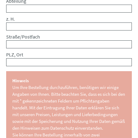
Abteilung
z. H.
Straße/Postfach
PLZ, Ort
Hinweis
Um Ihre Bestellung durchzuführen, benötigen wir einige
Angaben von Ihnen. Bitte beachten Sie, dass es sich bei den
mit * gekennzeichneten Feldern um Pflichtangaben
handelt. Mit der Eintragung Ihrer Daten erklären Sie sich
mit unseren Preisen, Leistungen und Lieferbedingungen
sowie mit der Speicherung und Nutzung Ihrer Daten gemäß
den Hinweisen zum Datenschutz einverstanden.
Sie können Ihre Bestellung innerhalb von zwei