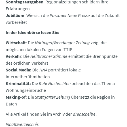
Sonntagsausgaben
: Regionalzeitungen schildern ihre
Erfahrungen
Jubiläum
: Wie sich die
Passauer Neue Presse
auf die Zukunft
vorbereitet
In der Ideenbörse lesen Sie:
Wirtschaft
: Die
Nürtinger/Wendlinger Zeitung
zeigt die
möglichen lokalen Folgen von TTIP
Verkehr
: Die
Heilbronner Stimme
ermittelt die Brennpunkte
des örtlichen Verkehrs
Social Media:
Die
HNA
porträtiert lokale
Internetberühmtheiten
Kriminalität:
Die
Ruhr Nachrichten
beleuchten das Thema
Wohnungseinbrüche
Making-of:
Die
Stuttgarter Zeitung
übersetzt die Region in
Daten
Alle Artikel finden Sie
im Archiv
der
drehscheibe
.
Inhaltsverzeichnis