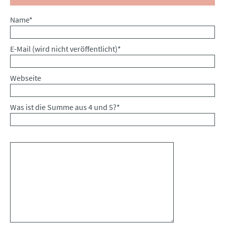
Pflichtfeld
Name
*
Pflichtfeld
E-Mail (wird nicht veröffentlicht)
*
Webseite
Was ist die Summe aus 4 und 5?
*
Kommentar