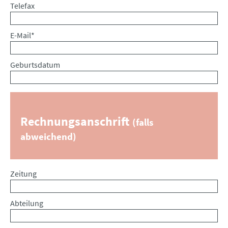
Telefax
Pflichtfeld
E-Mail
*
Geburtsdatum
Rechnungsanschrift
(falls
abweichend)
Zeitung
Abteilung