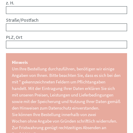
z. H.
Straße/Postfach
PLZ, Ort
Hinweis
Um Ihre Bestellung durchzuführen, benötigen wir einige
Angaben von Ihnen. Bitte beachten Sie, dass es sich bei den
mit * gekennzeichneten Feldern um Pflichtangaben
handelt. Mit der Eintragung Ihrer Daten erklären Sie sich
mit unseren Preisen, Leistungen und Lieferbedingungen
sowie mit der Speicherung und Nutzung Ihrer Daten gemäß
den Hinweisen zum Datenschutz einverstanden.
Sie können Ihre Bestellung innerhalb von zwei
Wochen ohne Angabe von Gründen schriftlich widerrufen.
Zur Fristwahrung genügt rechtzeitiges Absenden an