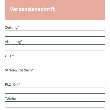
Versandanschrift
Pflichtfeld
Zeitung
*
Pflichtfeld
Abteilung
*
Pflichtfeld
z. H.:
*
Pflichtfeld
Straße/Postfach
*
Pflichtfeld
PLZ, Ort
*
Telefon