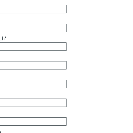
ch
*
m