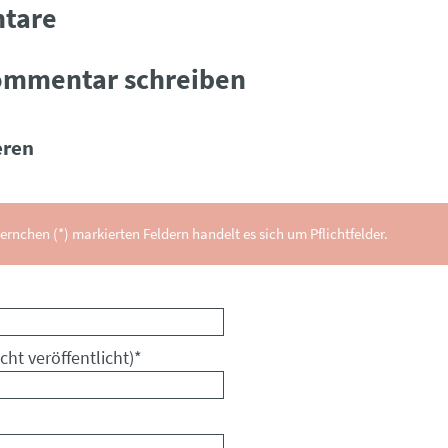
tare
ommentar schreiben
ren
ernchen (*) markierten Feldern handelt es sich um Pflichtfelder.
cht veröffentlicht)
*