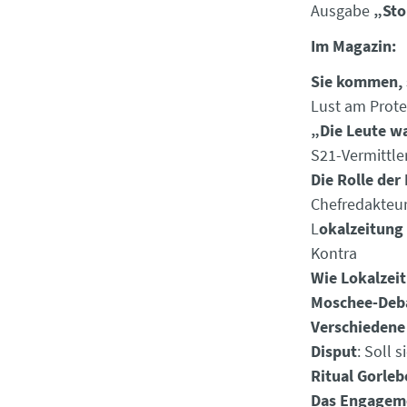
Ausgabe
„Sto
Im Magazin:
Sie kommen, 
Lust am Prot
„Die Leute w
S21-Vermittle
Die Rolle der
Chefredakteu
L
okalzeitung
Kontra
Wie Lokalzeit
Moschee-Deba
Verschiedene 
Disput
: Soll 
Ritual Gorleb
Das Engageme