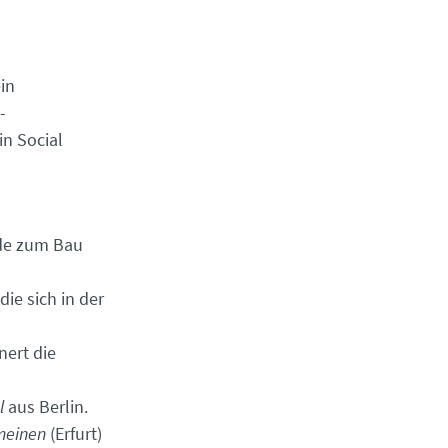
in
-
in Social
nde zum Bau
die sich in der
ert die
l
aus Berlin.
meinen
(Erfurt)