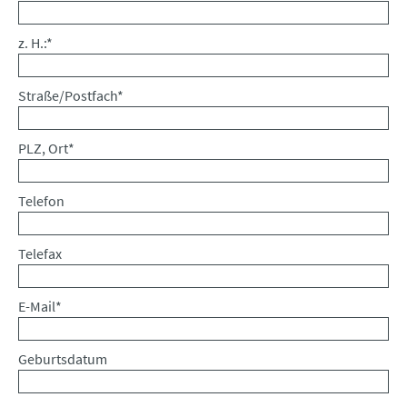
Pflichtfeld
z. H.:
*
Pflichtfeld
Straße/Postfach
*
Pflichtfeld
PLZ, Ort
*
Telefon
Telefax
Pflichtfeld
E-Mail
*
Geburtsdatum