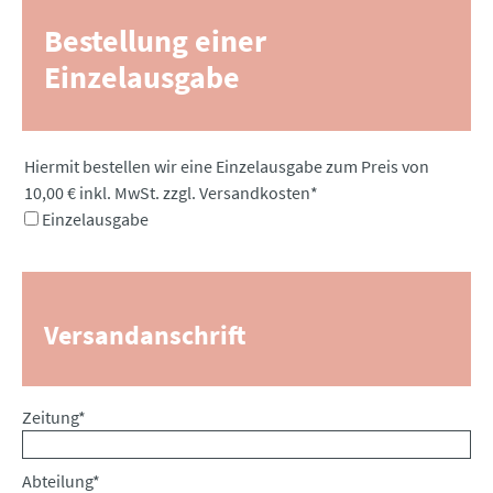
Bestellung einer
Einzelausgabe
Pflichtfeld
Hiermit bestellen wir eine Einzelausgabe zum Preis von
10,00 € inkl. MwSt. zzgl. Versandkosten
*
Einzelausgabe
Versandanschrift
Pflichtfeld
Zeitung
*
Pflichtfeld
Abteilung
*