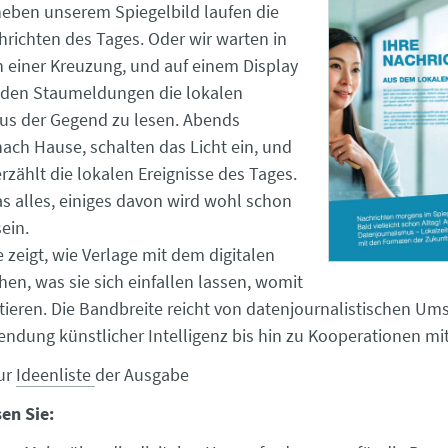
neben unserem Spiegelbild laufen die
richten des Tages. Oder wir warten in
 einer Kreuzung, und auf einem Display
 den Staumeldungen die lokalen
us der Gegend zu lesen. Abends
ch Hause, schalten das Licht ein, und
rzählt die lokalen Ereignisse des Tages.
as alles, einiges davon wird wohl schon
sein.
 zeigt, wie Verlage mit dem digitalen
n, was sie sich einfallen lassen, womit
tieren. Die Bandbreite reicht von datenjournalistischen U
endung künstlicher Intelligenz bis hin zu Kooperationen mit
zur
Ideenliste
der Ausgabe
sen Sie: