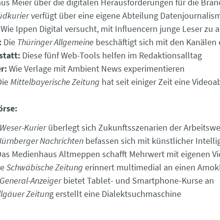
us Meier über die digitalen Herausforderungen für die Bra
üdkurier
verfügt über eine eigene Abteilung Datenjournalis
Wie Ippen Digital versucht, mit Influencern junge Leser zu a
:
Die
Thüringer Allgemeine
beschäftigt sich mit den Kanälen
statt:
Diese fünf Web-Tools helfen im Redaktionsalltag
r:
Wie Verlage mit Ambient News experimentieren
ie
Mittelbayerische Zeitung
hat seit einiger Zeit eine Videoa
örse:
Weser-Kurier
überlegt sich Zukunftsszenarien der Arbeitswe
Nürnberger Nachrichten
befassen sich mit künstlicher Intelli
as Medienhaus Altmeppen schafft Mehrwert mit eigenen V
ie
Schwäbische Zeitung
erinnert multimedial an einen Amok
General-Anzeiger
bietet Tablet- und Smartphone-Kurse an
llgäuer Zeitun
g erstellt eine Dialektsuchmaschine