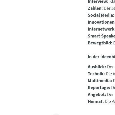
Interview:
Kla
Zahlen:
Der
S
Social Media:
Innovationen
Internetwerk
Smart Speake
Bewegtbild:
D
In der Ideenb
Ausblick:
Der
Technik:
Die
Multimedia:
D
Reportage:
D
Angebot:
Der
Heimat:
Die
A