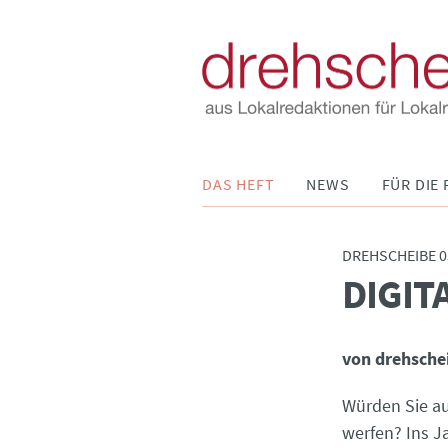
Navigation
DAS HEFT
NEWS
FÜR DIE 
überspringen
DREHSCHEIBE 0
DIGIT
:
von drehsche
Würden Sie au
werfen? Ins J