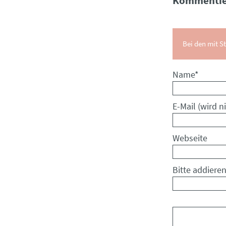
Kommentie
Bei den mit St
Pflichtfeld
Name
*
Pflichtfeld
E-Mail (wird ni
Webseite
Bitte addieren
Kommentar