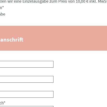
llen wir eine Einzelausgabe zum Preis von 10,00 € inkl. MwSt
en
*
abe
anschrift
ch
*