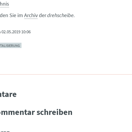
chnis
inden Sie im
Archiv
der
drehscheibe.
m
02.05.2019 10:06
ITALISIERUNG
tare
ommentar schreiben