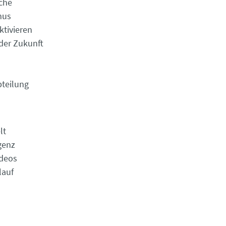
nche
mus
ktivieren
 der Zukunft
bteilung
lt
genz
ideos
lauf