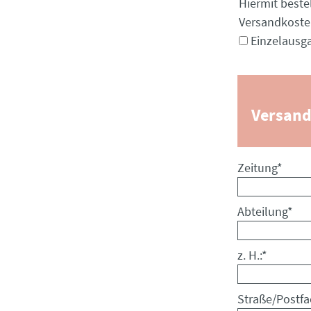
Pflichtfeld
Hiermit beste
Versandkost
Einzelausg
Versand
Pflichtfeld
Zeitung
*
Pflichtfeld
Abteilung
*
Pflichtfeld
z. H.:
*
Pflichtfeld
Straße/Postfa