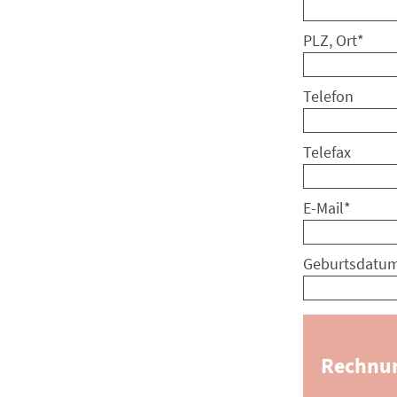
Pflichtfeld
PLZ, Ort
*
Telefon
Telefax
Pflichtfeld
E-Mail
*
Geburtsdatu
Rechnun