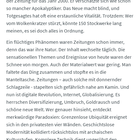
der Zeitung für das Jahr 2000. Er verschätzte sich wie schon
so mancher Apokalyptiker. Das Neue macht blind, und
Totgesagtes hat oft eine erstaunliche Vitalität. Trotzdem: Wer
vom Wolkenkratzer stürzt, könnte 150 Stockwerke lang
meinen, es sei doch alles in Ordnung.
Ein flüchtiges Phänomen waren Zeitungen schon immer,
denn das war ihre Natur. Der Inhalt wechselte täglich. Die
sensationellen Themen und Ereignisse von heute waren der
Schnee von morgen. Auch der Materialwert war gering. Man
faltete das Ding zusammen und stopfte es in die
Manteltasche. Zeitungen – auch solche mit donnernder
Schlagzeile - stapelten sich gefährlich nahe am Kamin. Und
nun ist digitale Revolution, Internet, Globalisierung. Es
herrschen Diversifizierung, Umbruch, Goldrausch und
schöne neue Welt. Wer genauer hinsieht, entdeckt
merkwürdige Paradoxien: Grenzenlose Ubiquität ereignet
sich in den privatesten vier Wänden. Geschichtslose
Modernität kollidiert rücksichtslos mit archaischen
Kulturstufen. Komplexe Technik dient ungerührt den