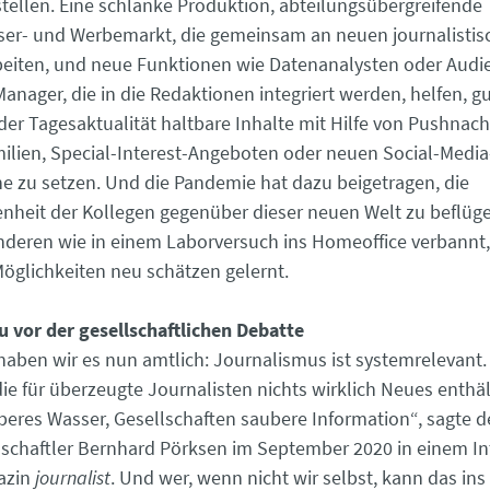
stellen. Eine schlanke Produktion, abteilungsübergreifende
ser- und Werbemarkt, die gemeinsam an neuen journalistis
eiten, und neue Funktionen wie Datenanalysten oder Audi
nager, die in die Redaktionen integriert werden, helfen, gu
der Tagesaktualität haltbare Inhalte mit Hilfe von Pushnach
ilien, Special-Interest-Angeboten oder neuen Social-Medi
ne zu setzen. Und die Pandemie hat dazu beigetragen, die
nheit der Kollegen gegenüber dieser neuen Welt zu beflüg
nderen wie in einem Laborversuch ins Homeoffice verbannt,
Möglichkeiten neu schätzen gelernt.
u vor der gesellschaftlichen Debatte
aben wir es nun amtlich: Journalismus ist systemrelevant.
die für überzeugte Journalisten nichts wirklich Neues enthä
eres Wasser, Gesellschaften saubere Information“, sagte d
chaftler Bernhard Pörksen im September 2020 in einem In
azin
journalist
. Und wer, wenn nicht wir selbst, kann das ins 