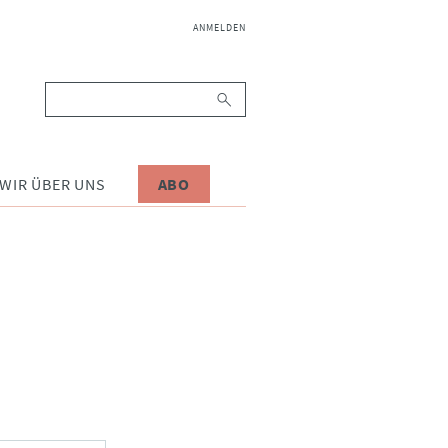
NAVIGATION
ANMELDEN
ÜBERSPRINGEN
Suchbegriffe
WIR ÜBER UNS
ABO