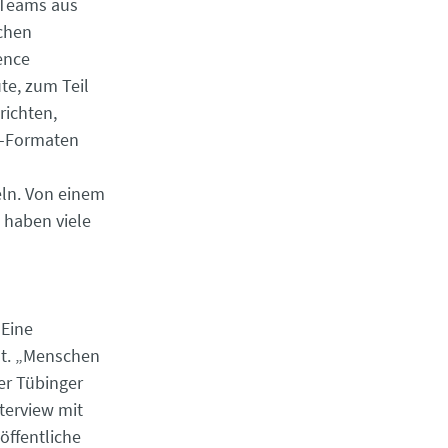
 Teams aus
chen
ence
te, zum Teil
richten,
a-Formaten
eln. Von einem
 haben viele
 Eine
lt. „Menschen
er Tübinger
terview mit
öffentliche