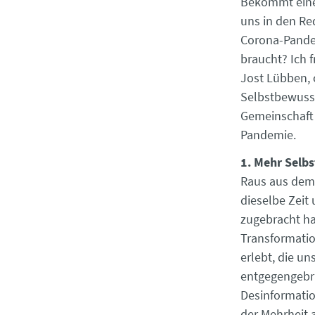
Bekommt eine 
uns in den Re
Corona-Pande
braucht? Ich 
Jost Lübben, 
Selbstbewusst
Gemeinschaft
Pandemie.
1. Mehr Selb
Raus aus dem
dieselbe Zeit 
zugebracht hat
Transformatio
erlebt, die u
entgegengebra
Desinformatio
der Mehrheit 