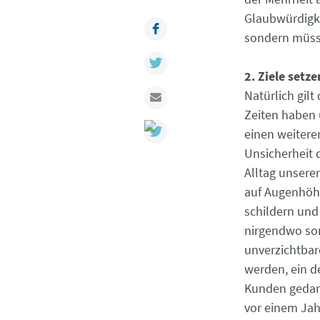
Glaubwürdigke
Facebook
sondern müss
Twitter
2. Ziele setze
Mail
Natürlich gil
Zeiten haben 
einen weiteren
Unsicherheit 
Alltag unserer
auf Augenhöhe
schildern und
nirgendwo son
unverzichtbare
werden, ein d
Kunden gedan
vor einem Jahr