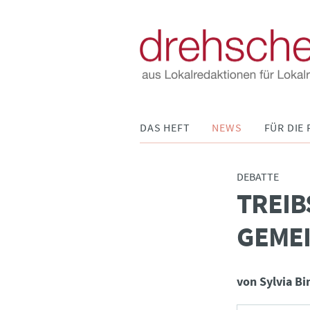
Navigation
DAS HEFT
NEWS
FÜR DIE 
überspringen
DEBATTE
TREIB
:
GEME
von Sylvia Bi