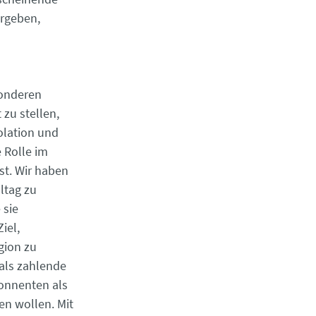
ergeben,
sonderen
 zu stellen,
solation und
 Rolle im
st. Wir haben
ltag zu
 sie
iel,
gion zu
als zahlende
onnenten als
en wollen. Mit