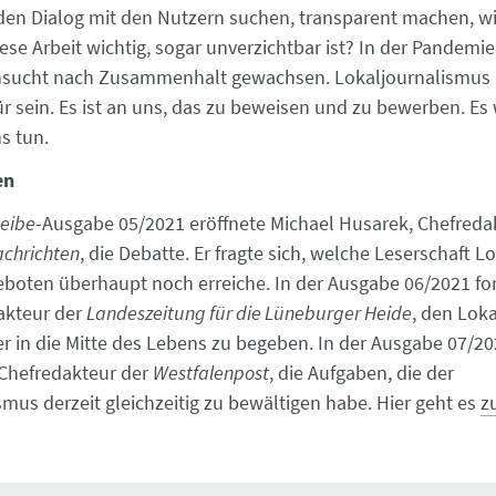
 den Dialog mit den Nutzern suchen, transparent machen, wi
e Arbeit wichtig, sogar unverzichtbar ist? In der Pandemie 
hnsucht nach Zusammenhalt gewachsen. Lokaljournalismus
ür sein. Es ist an uns, das zu beweisen und zu bewerben. Es 
s tun.
en
eibe
-Ausgabe 05/2021 eröffnete Michael Husarek, Chefreda
chrichten
, die Debatte. Er fragte sich, welche Leserschaft 
eboten überhaupt noch erreiche. In der Ausgabe 06/2021 fo
akteur der
Landeszeitung für die Lüneburger Heide
, den Lok
er in die Mitte des Lebens zu begeben. In der Ausgabe 07/20
Chefredakteur der
Westfalenpost
, die Aufgaben, die der
smus derzeit gleichzeitig zu bewältigen habe. Hier geht es
z