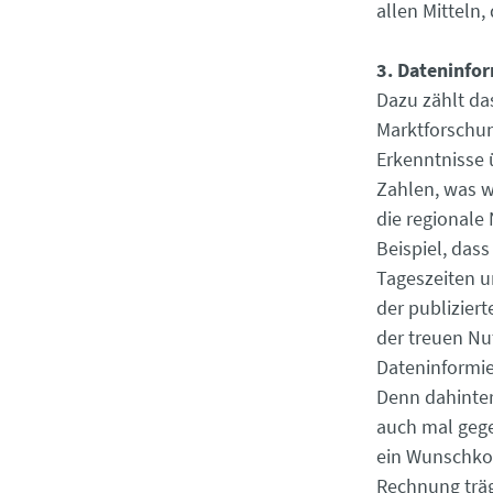
allen Mitteln,
3. Dateninfor
Dazu zählt das
Marktforschung
Erkenntnisse 
Zahlen, was w
die regionale
Beispiel, das
Tageszeiten u
der publiziert
der treuen Nu
Dateninformier
Denn dahinter
auch mal gege
ein Wunschkon
Rechnung träg