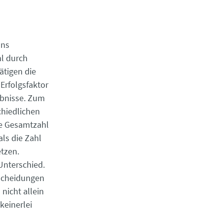
uns
hl durch
ätigen die
Erfolgsfaktor
ebnisse. Zum
chiedlichen
die Gesamtzahl
als die Zahl
tzen.
 Unterschied.
tscheidungen
nicht allein
keinerlei