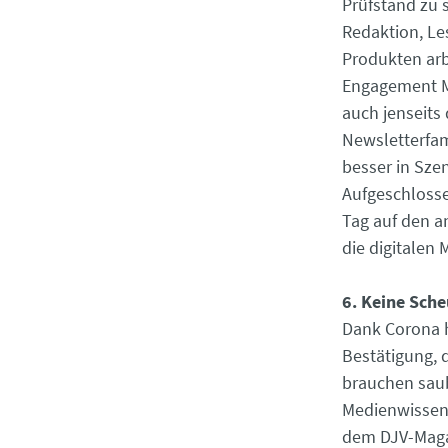
Prüfstand zu 
Redaktion, Le
Produkten arb
Engagement Ma
auch jenseits 
Newsletterfam
besser in Sze
Aufgeschlosse
Tag auf den a
die digitalen 
6. Keine Sche
Dank Corona h
Bestätigung, 
brauchen saub
Medienwissens
dem DJV-Mag