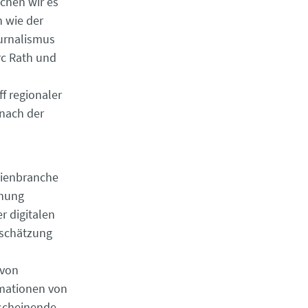
chen wir es
n wie der
urnalismus
rc Rath und
f regionaler
nach der
dienbranche
chung
r digitalen
tschätzung
 von
rmationen von
 scheinende