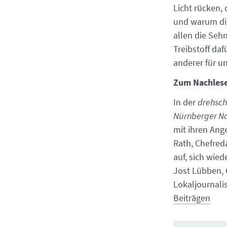
Licht rücken,
und warum dies
allen die Se
Treibstoff daf
anderer für un
Zum Nachles
In der
drehsch
Nürnberger Na
mit ihren Ang
Rath, Chefred
auf, sich wied
Jost Lübben, 
Lokaljournali
Beiträgen