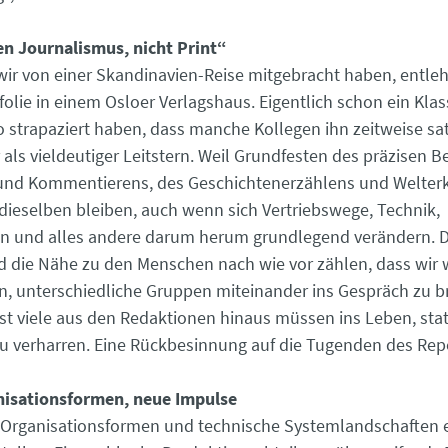
n Journalismus, nicht Print“
s wir von einer Skandinavien-Reise mitgebracht haben, entleh
olie in einem Osloer Verlagshaus. Eigentlich schon ein Klass
so strapaziert haben, dass manche Kollegen ihn zeitweise sa
 als vieldeutiger Leitstern. Weil Grundfesten des präzisen B
 und Kommentierens, des Geschichtenerzählens und Welter
dieselben bleiben, auch wenn sich Vertriebswege, Technik,
n und alles andere darum herum grundlegend verändern. D
 die Nähe zu den Menschen nach wie vor zählen, dass wir w
, unterschiedliche Gruppen miteinander ins Gespräch zu b
st viele aus den Redaktionen hinaus müssen ins Leben, sta
zu verharren. Eine Rückbesinnung auf die Tugenden des Rep
nisationsformen, neue Impulse
Organisationsformen und technische Systemlandschaften 