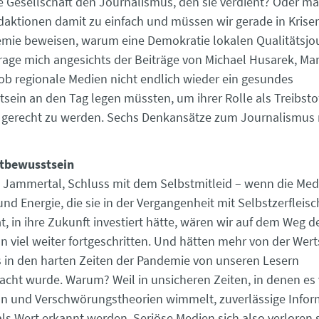
Gesellschaft den Journalismus, den sie verdient? Oder ma
daktionen damit zu einfach und müssen wir gerade in Krise
mie beweisen, warum eine Demokratie lokalen Qualitätsjo
frage mich angesichts der Beiträge von Michael Husarek, Ma
ob regionale Medien nicht endlich wieder ein gesundes
sein an den Tag legen müssten, um ihrer Rolle als Treibstof
 gerecht zu werden. Sechs Denkansätze zum Journalismus 
stbewusstsein
 Jammertal, Schluss mit dem Selbstmitleid – wenn die Me
und Energie, die sie in der Vergangenheit mit Selbstzerfleis
, in ihre Zukunft investiert hätte, wären wir auf dem Weg de
n viel weiter fortgeschritten. Und hätten mehr von der Wer
ns in den harten Zeiten der Pandemie von unseren Lesern
cht wurde. Warum? Weil in unsicheren Zeiten, in denen es
n und Verschwörungstheorien wimmelt, zuverlässige Info
als Wert erkannt werden. Seriöse Medien sich also verloren