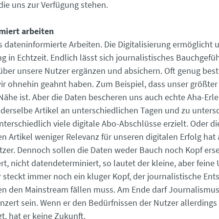
 die uns zur Verfügung stehen.
miert arbeiten
 dateninformierte Arbeiten. Die Digitalisierung ermöglicht 
 in Echtzeit. Endlich lässt sich journalistisches Bauchgefü
über unsere Nutzer ergänzen und absichern. Oft genug best
ir ohnehin geahnt haben. Zum Beispiel, dass unser größter 
 Nähe ist. Aber die Daten bescheren uns auch echte Aha-Erl
s derselbe Artikel an unterschiedlichen Tagen und zu unters
nterschiedlich viele digitale Abo-Abschlüsse erzielt. Oder 
en Artikel weniger Relevanz für unseren digitalen Erfolg hat 
tzer. Dennoch sollen die Daten weder Bauch noch Kopf erse
t, nicht datendeterminiert, so lautet der kleine, aber feine
 steckt immer noch ein kluger Kopf, der journalistische En
n den Mainstream fällen muss. Am Ende darf Journalismus 
zert sein. Wenn er den Bedürfnissen der Nutzer allerdings 
t, hat er keine Zukunft.