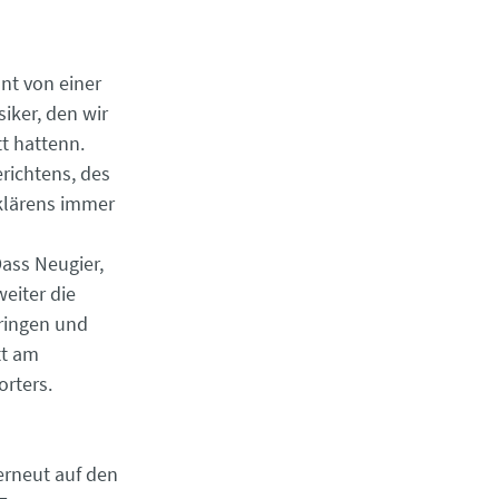
nt von einer
iker, den wir
tt hattenn.
erichtens, des
klärens immer
ass Neugier,
eiter die
ringen und
tt am
orters.
erneut auf den