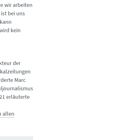
e wir arbeiten
ist bei uns
 kann
wird kein
kteur der
Lokalzeitungen
rderte Marc
aljournalismus
21 erläuterte
u allen