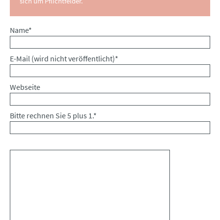
sich um Pflichtfelder.
Pflichtfeld
Name
*
Pflichtfeld
E-Mail (wird nicht veröffentlicht)
*
Webseite
Bitte rechnen Sie 5 plus 1.
*
Kommentar