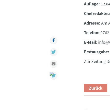
Auflage:
12.8
Chefredakteu
Adresse:
Am A
Telefon:
07621
Facebook
E-Mail:
info@
Twitter
Erstausgabe:
Zur Zeitung D
Mail
Zurück