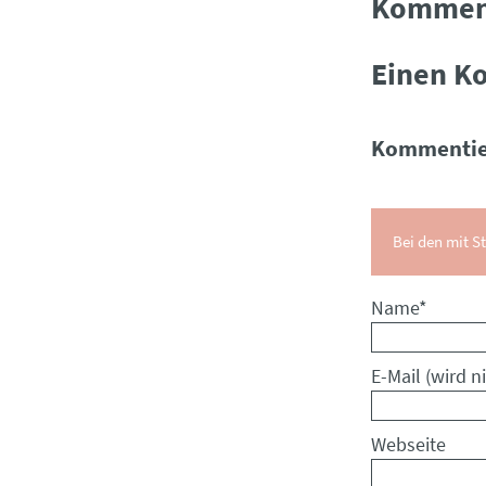
Kommen
Einen K
Kommentie
Bei den mit St
Pflichtfeld
Name
*
Pflichtfeld
E-Mail (wird ni
Webseite