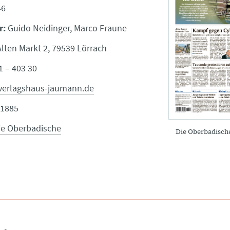
46
r:
Guido Neidinger, Marco Fraune
lten Markt 2, 79539 Lörrach
 – 403 30
verlagshaus-jaumann.de
1885
ie Oberbadische
Die Oberbadisch