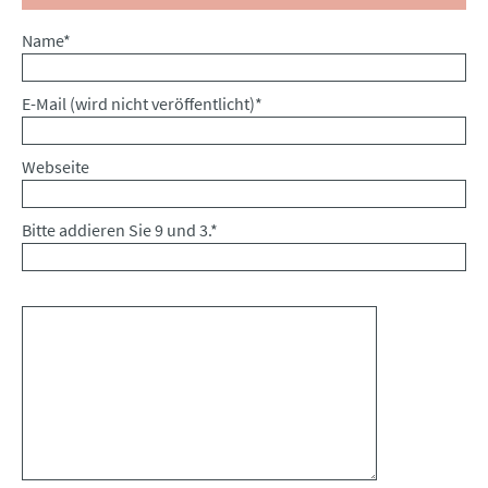
Pflichtfeld
Name
*
Pflichtfeld
E-Mail (wird nicht veröffentlicht)
*
Webseite
Bitte addieren Sie 9 und 3.
*
Kommentar