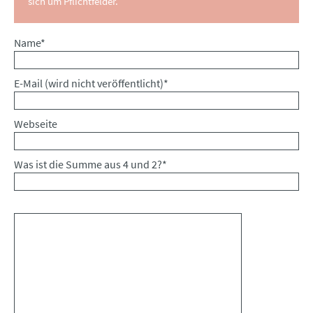
sich um Pflichtfelder.
Pflichtfeld
Name
*
Pflichtfeld
E-Mail (wird nicht veröffentlicht)
*
Webseite
Was ist die Summe aus 4 und 2?
*
Kommentar