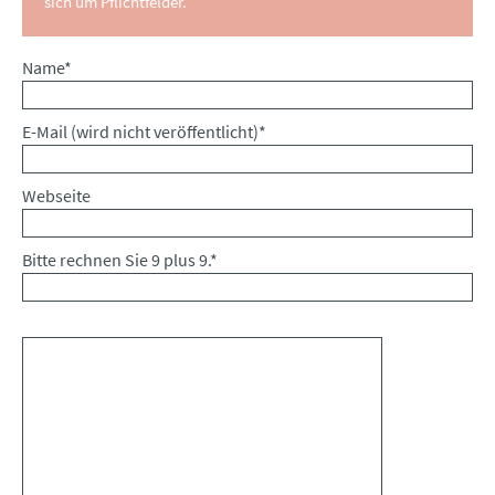
sich um Pflichtfelder.
Pflichtfeld
Name
*
Pflichtfeld
E-Mail (wird nicht veröffentlicht)
*
Webseite
Bitte rechnen Sie 9 plus 9.
*
Kommentar