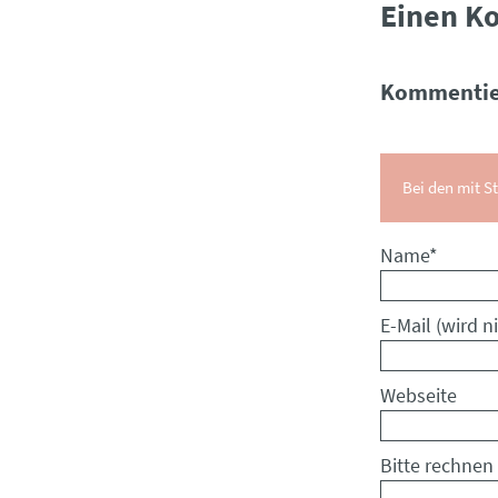
Einen K
Kommentie
Bei den mit St
Pflichtfeld
Name
*
Pflichtfeld
E-Mail (wird ni
Webseite
Bitte rechnen 