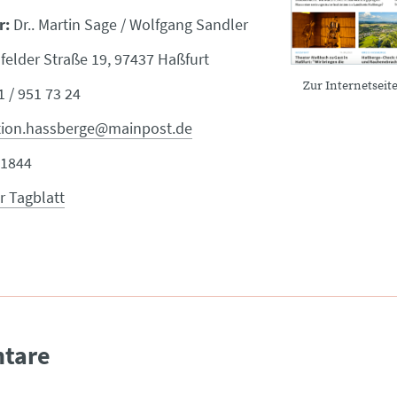
r:
Dr.. Martin Sage / Wolfgang Sandler
elder Straße 19, 97437 Haßfurt
Zur Internetseit
 / 951 73 24
tion.hassberge@mainpost.de
1844
 Tagblatt
tare