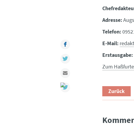
Chefredakteu
Adresse:
Augsf
Telefon:
09521
E-Mail:
redak
Facebook
Erstausgabe:
Twitter
Zum Haßfurter
Mail
Zurück
Kommen