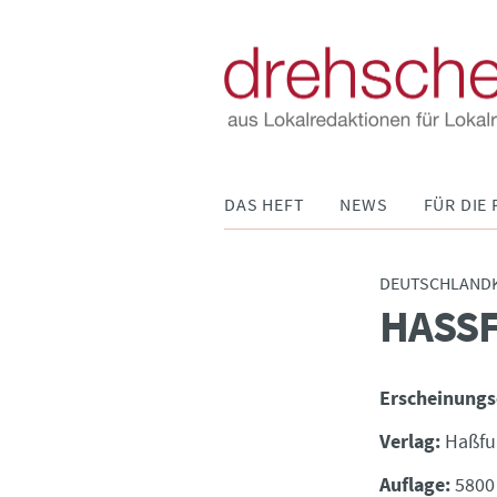
Navigation
DAS HEFT
NEWS
FÜR DIE 
überspringen
DEUTSCHLAND
HASSF
:
Erscheinungs
Verlag:
Haßfur
Auflage:
5800