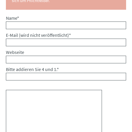
sich um Pflichtfelder.
Pflichtfeld
Name
*
Pflichtfeld
E-Mail (wird nicht veröffentlicht)
*
Webseite
Bitte addieren Sie 4 und 1.
*
Kommentar