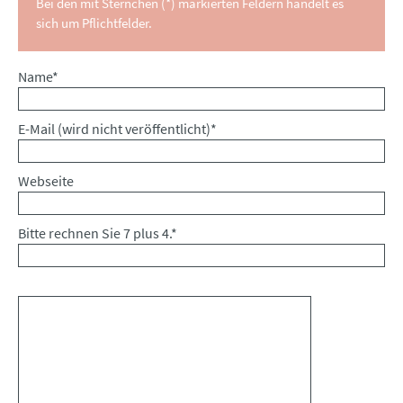
Bei den mit Sternchen (*) markierten Feldern handelt es
sich um Pflichtfelder.
Pflichtfeld
Name
*
Pflichtfeld
E-Mail (wird nicht veröffentlicht)
*
Webseite
Bitte rechnen Sie 7 plus 4.
*
Kommentar