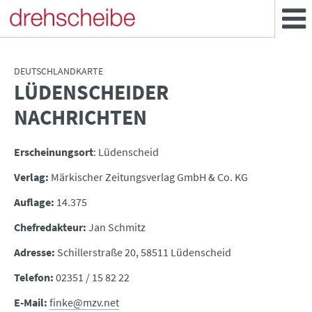
DEUTSCHLANDKARTE
LÜDENSCHEIDER
:
NACHRICHTEN
Erscheinungsort
: Lüdenscheid
Verlag:
Märkischer Zeitungsverlag GmbH & Co. KG
Auflage:
14.375
Chefredakteur:
Jan Schmitz
Adresse:
Schillerstraße 20, 58511 Lüdenscheid
Telefon:
02351 / 15 82 22
E-Mail:
finke@mzv.net