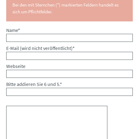
Bei den mit Sternchen (*) markierten Feldern handelt es
sich um Pflichtfelder.
Pflichtfeld
Name
*
Pflichtfeld
E-Mail (wird nicht veröffentlicht)
*
Webseite
Bitte addieren Sie 6 und 5.
*
Kommentar