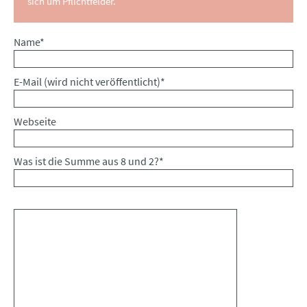
sich um Pflichtfelder.
Pflichtfeld
Name
*
Pflichtfeld
E-Mail (wird nicht veröffentlicht)
*
Webseite
Was ist die Summe aus 8 und 2?
*
Kommentar