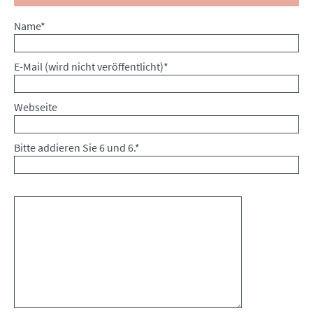
Pflichtfeld
Name
*
Pflichtfeld
E-Mail (wird nicht veröffentlicht)
*
Webseite
Bitte addieren Sie 6 und 6.
*
Kommentar