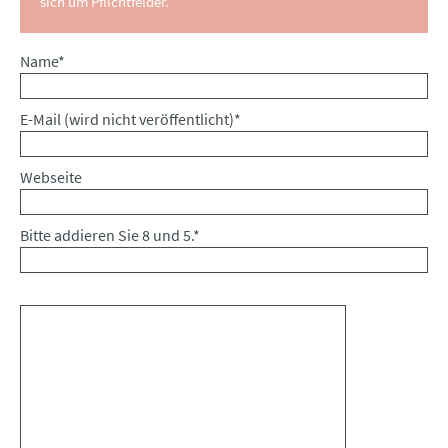
sich um Pflichtfelder.
Pflichtfeld
Name
*
Pflichtfeld
E-Mail (wird nicht veröffentlicht)
*
Webseite
Bitte addieren Sie 8 und 5.
*
Kommentar