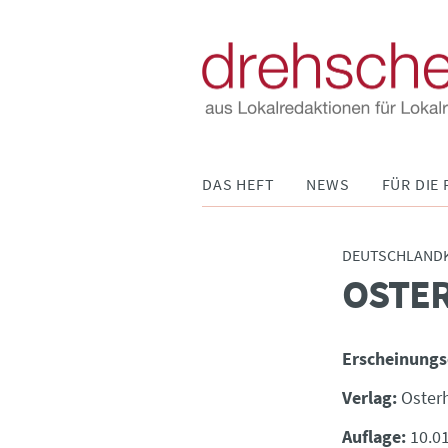
Navigation
DAS HEFT
NEWS
FÜR DIE 
überspringen
DEUTSCHLAND
OSTER
:
Erscheinungs
Verlag:
Oster
Auflage:
10.0