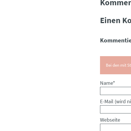
Kommen
Einen K
Kommentie
Bei den mit St
Pflichtfeld
Name
*
Pflichtfeld
E-Mail (wird ni
Webseite