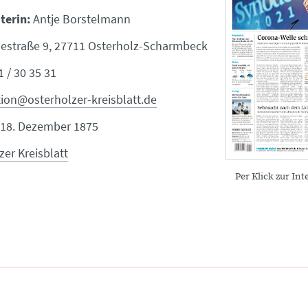
terin:
Antje Borstelmann
estraße 9, 27711 Osterholz-Scharmbeck
 / 30 35 31
ion@osterholzer-kreisblatt.de
18. Dezember 1875
er Kreisblatt
Per Klick zur Int