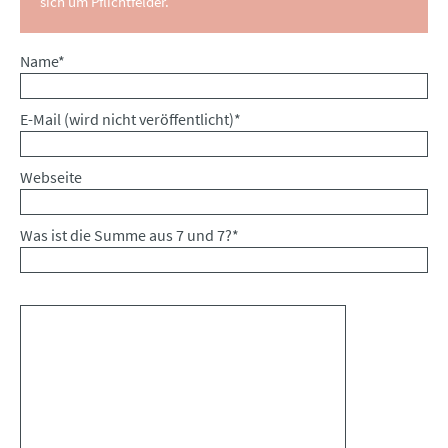
sich um Pflichtfelder.
Pflichtfeld
Name
*
Pflichtfeld
E-Mail (wird nicht veröffentlicht)
*
Webseite
Was ist die Summe aus 7 und 7?
*
Kommentar